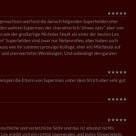
★
★
★
★
★
fgewachsen und fand die danach folgenden Superhelden eher
 den wahren Superman, der charakterlich "etwas naiv" aber von
o wie der großartige Nicholas Hoult als einer der besten Lex
ren" Superhelden sind zwar nur Nebenrollen, aber haben auch
enauso wie ihr sommersprossige Kollege, eher ein Milchbubi auf
mor und unerwarteten Wendungen. Und unbedingt den ganzen
★
★
★
★
★
Beispiel die Eltern von Superman, unter dem Strich aber sehr gut
★
★
★
★
★
★
★
★
★
★
enschliche und verletzliche Seite und das ist absolut nichts
Lex ergibt sich ein richtig spannendes und gutes Kinoerlebnis