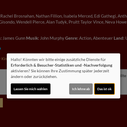
achel Brosnahan, Nathan Fillion, Isabela Merced, Edi Gathegi, Antho
 Gisondo, Wendell Pierce, Alan Tudyk, Pruitt Taylor Vince, Neva How
:
James Gunn
Musik:
John Murphy
Genre:
Action, Abenteuer
Land:
 Kino!
Hallo! Könnten wir bitte einige zusätzliche Dienste für
Erforderlich & Besucher-Statistiken und -Nachverfolgung
aktivieren? Sie können Ihre Zustimmung später jederzeit
Möchten Sie von
Youtube (Trailer ansehen)
bereitgestellte
ändern oder zurückziehen.
Ja
Lassen Sie mich wählen
Ich lehne ab
Das ist ok