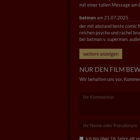
mit einer tollen Message am E
batman
am 21.07.2025
der mit abstand beste comic fi
reichen psycho und rachel bro
bei batman v. superman. außer
weitere anzeigen
NUR DEN FILM BEWE
Wir behalten uns vor, Kommen
Ich bin über 16 Jahre alt 