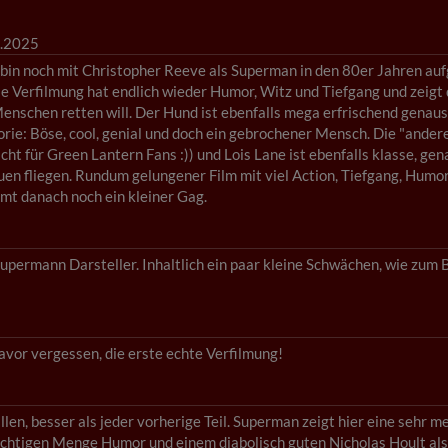
.2025
 bin noch mit Christopher Reeve als Superman in den 80er Jahren au
se Verfilmung hat endlich wieder Humor, Witz und Tiefgang und zeigt
enschen retten will. Der Hund ist ebenfalls mega erfrischend genaus
rie: Böse, cool, genial und doch ein gebrochener Mensch. Die "ande
icht für Green Lantern Fans :)) und Lois Lane ist ebenfalls klasse, g
uen fliegen. Rundum gelungener Film mit viel Action, Tiefgang, Hu
t danach noch ein kleiner Gag.
Supermann Darsteller. Inhaltlich ein paar kleine Schwächen, wie zum 
avor vergessen, die erste echte Verfilmung!
llen, besser als jeder vorherige Teil. Superman zeigt hier eine sehr m
ichtigen Menge Humor und einem diabolisch guten Nicholas Hoult als 