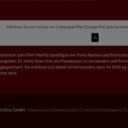
Möchten Sie von
Schutz vor Cyberangriffen (Google ReCaptcha)
bere
Ja
mmentar zum Film! Hierfür benötigen wir Ihren Namen und Ihren ents
ugeben: Es steht Ihnen frei, ein Pseudonym zu verwenden und Ihren
gespeichert. Sie erklären sich damit einverstanden, dass Ihr Eintrag 
tet wird.
m Kino GmbH -
Impressum
/
Datenschutz
/
Cookie Einstellungen
/
Zu