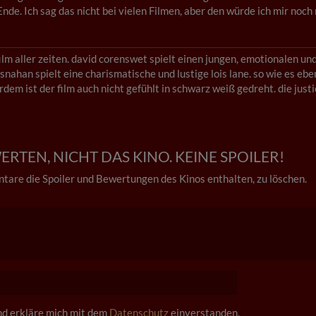
nde. Ich sag das nicht bei vielen Filmen, aber den würde ich mir noch
lm aller zeiten. david corenswet spielt einen jungen, emotionalen und
snahan spielt eine charismatische und lustige lois lane. so wie es eb
dem ist der film auch nicht gefühlt in schwarz weiß gedreht. die just
RTEN, NICHT DAS KINO. KEINE SPOILER!
tare die Spoiler und Bewertungen des Kinos enthalten, zu löschen.
und erkläre mich mit dem
Datenschutz
einverstanden.