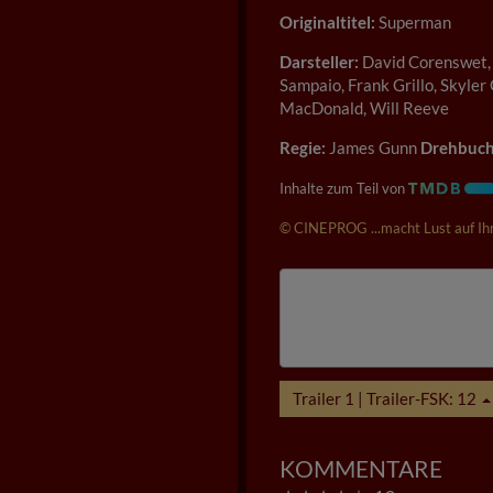
Originaltitel:
Superman
Darsteller:
David Corenswet, R
Sampaio, Frank Grillo, Skyler
MacDonald, Will Reeve
Regie:
James Gunn
Drehbuch
Inhalte zum Teil von
© CINEPROG ...macht Lust auf Ihr
Trailer 1 | Trailer-FSK: 12
KOMMENTARE