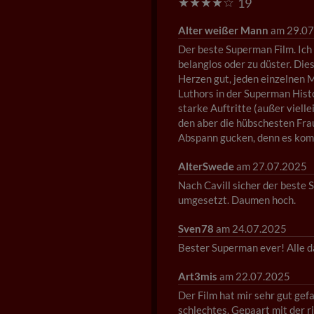
★
★
★
★
☆
19
Alter weißer Mann
am 29.07
Der beste Superman Film. Ich
belanglos oder zu düster. Die
Herzen gut, jeden einzelnen M
Luthors in der Superman Histo
starke Auftritte (außer vielle
den aber die hübschesten Fra
Abspann gucken, denn es komm
AlterSwede
am 27.07.2025
Nach Cavill sicher der beste 
umgesetzt. Daumen hoch.
Sven78
am 24.07.2025
Bester Superman ever! Alle d
Art3mis
am 22.07.2025
Der Film hat mir sehr gut gefa
schlechtes. Gepaart mit der r