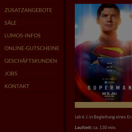
ÖFFNUNGSZEITEN
SPEISEKARTE
LOUNGE-RESERVIERUNG
ZUSATZANGEBOTE
KIDS CLUB
POPCORN FÜR FEIERN
KINDERGEBURTSTAGE
KINDER-COCKTAILKURS
SAALMIETE
CINFINITY - KINO ABO
SÄLE
LUMOS
IGNIS
AQUA
AERO
TERRA
MYSTIQUE
LUMOS-INFOS
FAQ
GRÜNDERTEAM
ZUM PROJEKT
STARS IM LUMOS
PARKMÖGLICHKEITEN
ONLINE-RESERVIERUNG
FSK UND JUGENDSCHUTZ
ONLINE-GUTSCHEINE
GESCHÄFTSKUNDEN
JOBS
KONTAKT
(ab 6 J. in Begleitung eines 
Laufzeit:
ca. 130 min.