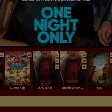
2D
2D
3D
OV
2
2D
2D
4
4K
4K
Lumos Kids
2. Woche!
English Screenings (OV/OmU)
Neu!