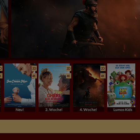
D
2D
2D
2D
2D
K
4K
4K
4K
4K
Neu!
2. Woche!
4. Woche!
Lumos Kids