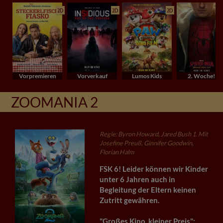
2D
2D
2D
Vorpremieren
Vorverkauf
Lumos Kids
2. Woche!
ZOOMANIA 2
Regie: Byron Howard, Jared Bush 1. Mit
Josefine Preuß, Ginnifer Goodwin,
Florian Halm
FSK 6! Leider können wir Kinder
unter 6 Jahren auch in
Begleitung der Eltern keinen
Zutritt gewähren.
"Großes Kino, kleiner Preis":