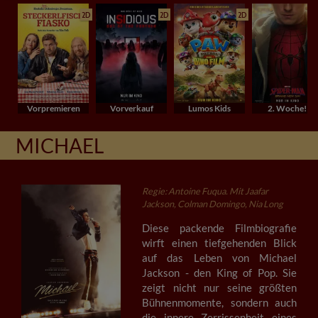
2D
2D
2D
Vorpremieren
Vorverkauf
Lumos Kids
2. Woche!
MICHAEL
Regie: Antoine Fuqua. Mit Jaafar
Jackson, Colman Domingo, Nia Long
Diese packende Filmbiografie
wirft einen tiefgehenden Blick
auf das Leben von Michael
Jackson - den King of Pop. Sie
zeigt nicht nur seine größten
Bühnenmomente, sondern auch
die innere Zerrissenheit eines