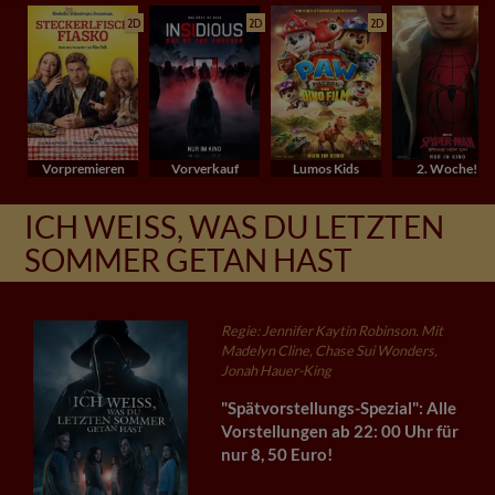
2D
2D
2D
Vorpremieren
Vorverkauf
Lumos Kids
2. Woche!
ICH WEISS, WAS DU LETZTEN S
OMMER GETAN HAST
Regie: Jennifer Kaytin Robinson. Mit
Madelyn Cline, Chase Sui Wonders,
Jonah Hauer-King
"Spätvorstellungs-Spezial": Alle
Vorstellungen ab 22: 00 Uhr für
nur 8, 50 Euro!