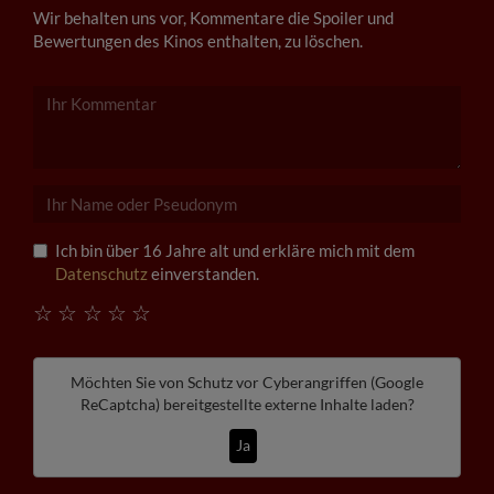
Wir behalten uns vor, Kommentare die Spoiler und
Bewertungen des Kinos enthalten, zu löschen.
Ich bin über 16 Jahre alt und erkläre mich mit dem
Datenschutz
einverstanden.
☆
☆
☆
☆
☆
Möchten Sie von
Schutz vor Cyberangriffen (Google
ReCaptcha)
bereitgestellte externe Inhalte laden?
Ja