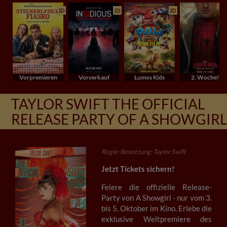
2D
2D
2D
Vorpremieren
Vorverkauf
Lumos Kids
2. Woche!
TAYLOR SWIFT THE OFFICIAL
RELEASE PARTY OF A SHOWGIRL
Regie: Besetzung: Taylor Swift
Jetzt Tickets sichern!
Feiere die offizielle Release-
Party von A Showgirl - nur vom 3.
bis 5. Oktober im Kino. Erlebe die
exklusive Weltpremiere des