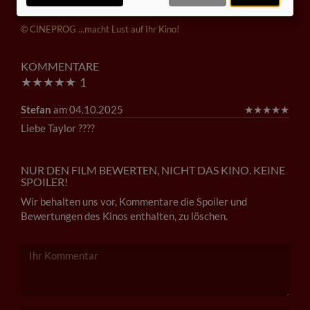
Inhalte zum Teil von
© CINEPROG ...macht Lust auf Ihr Kino!
KOMMENTARE
★
★
★
★
★
1
Stefan
am 04.10.2025
★
★
★
★
★
Liebe Taylor ????
NUR DEN FILM BEWERTEN, NICHT DAS KINO. KEINE
SPOILER!
Wir behalten uns vor, Kommentare die Spoiler und
Bewertungen des Kinos enthalten, zu löschen.