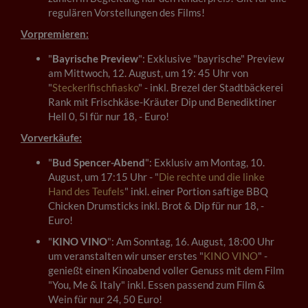
regulären Vorstellungen des Films!
Vorpremieren:
"
Bayrische Preview
": Exklusive "bayrische" Preview
am Mittwoch, 12. August, um 19: 45 Uhr von
"
Steckerlfischfiasko
" - inkl. Brezel der Stadtbäckerei
Rank mit Frischkäse-Kräuter Dip und Benediktiner
Hell 0, 5l für nur 18, - Euro!
Vorverkäufe:
"
Bud Spencer-Abend
": Exklusiv am Montag, 10.
August, um 17:15 Uhr - "
Die rechte und die linke
Hand des Teufels
" inkl. einer Portion saftige BBQ
Chicken Drumsticks inkl. Brot & Dip für nur 18, -
Euro!
"
KINO VINO
": Am Sonntag, 16. August, 18:00 Uhr
um veranstalten wir unser erstes "
KINO VINO
" -
genießt einen Kinoabend voller Genuss mit dem Film
"You, Me & Italy" inkl. Essen passend zum Film &
Wein für nur 24, 50 Euro!