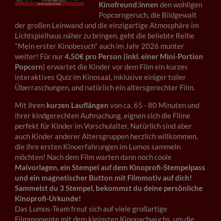
Kinofreund:innen
den wohligen
Popcorngeruch, die Bildgewalt
der großen Leinwand und die einzigartige Atmosphäre im
Lichtspielhaus näher zu bringen, geht die beliebte Reihe
"Mein erster Kinobesuch" auch im Jahr 2026 munter
weiter! Für nur
4,50€ pro Person
(inkl. einer Mini-Portion
Popcorn
) erwartet die Kinder vor dem Film ein kurzes
interaktives Quiz im Kinosaal, inklusive einiger toller
Überraschungen, und natürlich ein altersgerechter Film.
Mit ihren
kurzen Lauflängen
von ca. 65 - 80 Minuten und
ihrer kindgerechten Aufmachung, eignen sich die Filme
perfekt für Kinder im Vorschulalter. Natürlich sind aber
auch Kinder anderer Altersgruppen herzlich willkommen,
die ihre ersten Kinoerfahrungen im Lumos sammeln
möchten! Nach dem Film warten dann noch coole
Malvorlagen, ein Stempel auf dem Kinoprofi-Stempelpass
und ein magnetischer Button mit Filmmotiv auf dich!
Sammelst du 3 Stempel, bekommst du deine persönliche
Kinoprofi-Urkunde!
Das Lumos-Team freut sich auf viele großartige
Filmmomente mit dem kleinsten Kinonachwuchs, um die