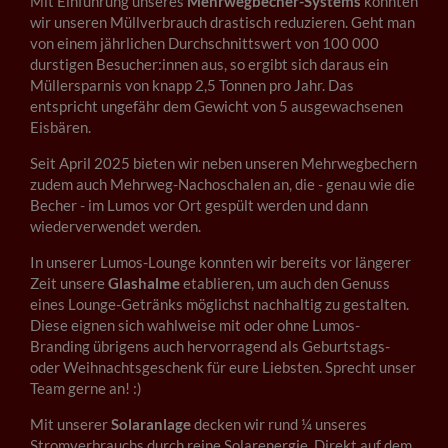
Mit Einführung unseres
Mehrwegbecher-Systems
konnten
wir unseren Müllverbrauch drastisch reduzieren. Geht man
von einem jährlichen Durchschnittswert von 100 000
durstigen Besucher:innen aus, so ergibt sich daraus ein
Müllersparnis von knapp 2,5 Tonnen pro Jahr. Das
entspricht ungefähr dem Gewicht von 5 ausgewachsenen
Eisbären.
Seit April 2025 bieten wir neben unseren Mehrwegbechern
zudem auch Mehrweg-Nachoschalen an, die - genau wie die
Becher - im Lumos vor Ort gespült werden und dann
wiederverwendet werden.
In unserer Lumos-Lounge konnten wir bereits vor längerer
Zeit unsere
Glashalme
etablieren, um auch den Genuss
eines Lounge-Getränks möglichst nachhaltig zu gestalten.
Diese eignen sich wahlweise mit oder ohne Lumos-
Branding übrigens auch hervorragend als Geburtstags-
oder Weihnachtsgeschenk für eure Liebsten. Sprecht unser
Team gerne an! :)
Mit unserer
Solaranlage
decken wir rund ¼ unseres
Stromverbrauchs durch reine Solarenergie. Direkt auf dem