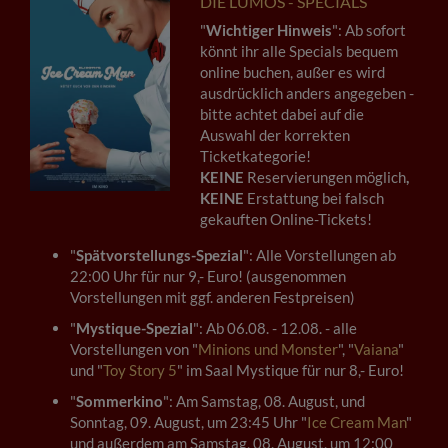
DIE LUMOS - SPECIALS
"
Wichtiger Hinweis
": Ab sofort
könnt ihr alle Specials bequem
online buchen, außer es wird
ausdrücklich anders angegeben -
bitte achtet dabei auf die
Auswahl der korrekten
Ticketkategorie!
KEINE
Reservierungen möglich
,
KEINE
Erstattung bei falsch
gekauften Online-Tickets!
"
Spätvorstellungs-Spezial
": Alle Vorstellungen ab
22:00 Uhr für nur 9,- Euro! (ausgenommen
Vorstellungen mit ggf. anderen Festpreisen)
"
Mystique-Spezial
": Ab 06.08. - 12.08. - alle
Vorstellungen von "
Minions und Monster
", "
Vaiana
"
und "
Toy Story 5
" im Saal Mystique für nur 8,- Euro!
"
Sommerkino
": Am Samstag, 08. August, und
Sonntag, 09. August, um 23:45 Uhr "
Ice Cream Man
"
und außerdem am Samstag, 08. August, um 12:00