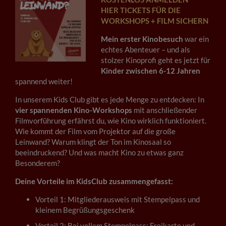
HIER TICKETS FÜR DIE
WORKSHOPS + FILM SICHERN
Mein erster Kinobesuch
war ein
echtes Abenteuer – und als
stolzer Kinoprofi geht es jetzt für
Kinder zwischen 6-12 Jahren
spannend weiter!
In unserem Kids Club gibt es jede Menge zu entdecken: In
vier spannenden Kino-Workshops
mit anschließender
Filmvorführung erfährst du, wie Kino wirklich funktioniert.
Wie kommt der Film vom Projektor auf die große
Leinwand? Warum klingt der Ton im Kinosaal so
beeindruckend? Und was macht Kino zu etwas ganz
Besonderem?
Deine Vorteile im KidsClub zusammengefasst:
Vorteil 1: Mitgliederausweis mit Stempelpass und
kleinem Begrüßungsgeschenk
Vorteil 2: Bei vollem Stempelpass: Freikarte und