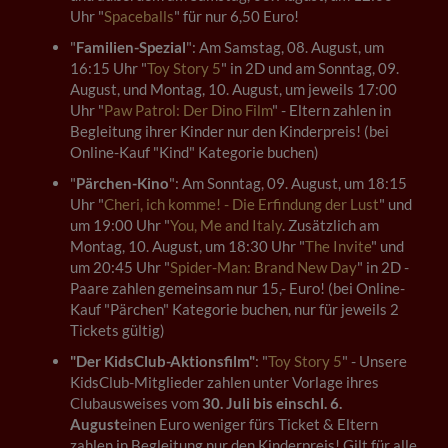
Uhr "
Spaceballs
" für nur 6,50 Euro!
"
Familien-Spezial
": Am Samstag, 08. August, um
16:15 Uhr "
Toy Story 5
" in 2D und am Sonntag, 09.
August, und Montag, 10. August, um jeweils 17:00
Uhr "
Paw Patrol: Der Dino Film
" - Eltern zahlen in
Begleitung ihrer Kinder nur den Kinderpreis! (bei
Online-Kauf "Kind" Kategorie buchen)
"
Pärchen-Kino
": Am Sonntag, 09. August, um 18:15
Uhr "
Cheri, ich komme! - Die Erfindung der Lust
" und
um 19:00 Uhr "
You, Me and Italy
. Zusätzlich am
Montag, 10. August, um 18:30 Uhr "
The Invite
" und
um 20:45 Uhr "
Spider-Man: Brand New Day
" in 2D -
Paare zahlen gemeinsam nur 15,- Euro! (bei Online-
Kauf "Pärchen" Kategorie buchen, nur für jeweils 2
Tickets gültig)
"Der KidsClub-Aktionsfilm"
: "
Toy Story 5
" - Unsere
KidsClub-Mitglieder zahlen unter Vorlage ihres
Clubausweises vom
30. Juli bis einschl. 6.
August
einen Euro weniger fürs Ticket & Eltern
zahlen in Begleitung nur den Kinderpreis! Gilt für alle