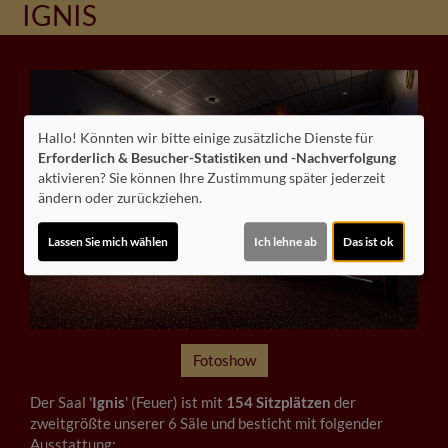
IGNIS
Hallo! Könnten wir bitte einige zusätzliche Dienste für
Erforderlich & Besucher-Statistiken und -Nachverfolgung
aktivieren? Sie können Ihre Zustimmung später jederzeit
ändern oder zurückziehen.
Lassen Sie mich wählen
Ich lehne ab
Das ist ok
Fotoshow
Der Saal '
Ignis
' (Feuer) ist mit
154 Sitzplätzen
der
zweitgrößte unserer 6 Säle und besticht mit folgender
Ausstattung: