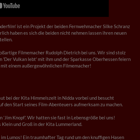
nderfilm' ist ein Projekt der beiden Fernwehmacher Silke Schranz
lich haben es sich die beiden nicht nehmen lassen ihren neuen
tellen.
roßartige Filmemacher Rudolph Dietrich bei uns. Wir sind stolz
on 'Der Vulkan lebt' mit ihm und der Sparkasse Oberhessen feiern
d mit einem außergewöhnlichen Filmemacher!
ut bei der Kita Himmelszelt in Nidda vorbei und besucht
uf den Start seines Film-Abenteuers aufmerksam zu machen.
in 'Jim Knopf'. Wir hatten sie fast in Lebensgröße bei uns!
s Klein und Groß in der Kita Lummerland.
 im Lumos! Ein traumhafter Tag rund um den knuffigen Hasen