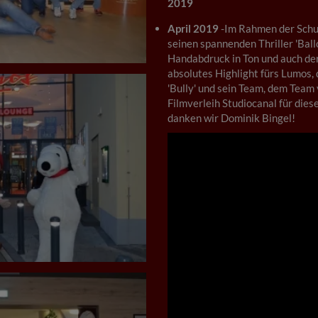
2019
April 2019
-Im Rahmen der Schu
seinen spannenden Thriller 'Ball
Handabdruck in Ton und auch der 
absolutes Highlight fürs Lumos, 
'Bully' und sein Team, dem Tea
Filmverleih Studiocanal für dies
danken wir Dominik Bingel!