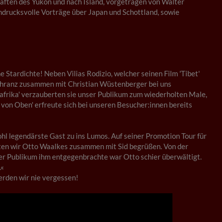
chaften des Yukon und nach Island, vorgetragen von Walter
indrucksvolle Vorträge über Japan und Schottland, sowie
 Stardichte! Neben Vilias Rodizio, welcher seinen Film 'Tibet'
Schranz zusammen mit Christian Wüstenberger bei uns
afrika' verzauberten sie unser Publikum zum wiederholten Male,
 von Oben' erfreute sich bei unseren Besucher:innen bereits
ohl legendärste Gast zu ins Lumos. Auf seiner Promotion Tour für
rften wir Otto Waalkes zusammen mit Sid begrüßen. Von der
er Publikum ihm entgegenbrachte war Otto schier überwältigt.
.«
rden wir nie vergessen!