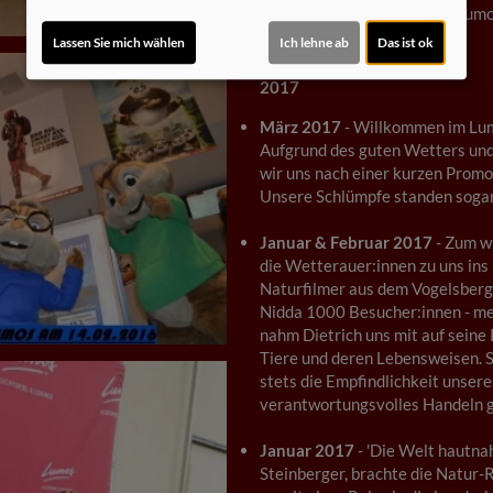
mit allerlei Spiel & Spaß im Lum
Lassen Sie mich wählen
Ich lehne ab
Das ist ok
2017
März 2017
- Willkommen im Lum
Aufgrund des guten Wetters und 
wir uns nach einer kurzen Promo
Unsere Schlümpfe standen sogar
Januar & Februar 2017
- Zum wi
die Wetterauer:innen zu uns ins
Naturfilmer aus dem Vogelsberg. 
Nidda 1000 Besucher:innen - me
nahm Dietrich uns mit auf seine
Tiere und deren Lebensweisen. 
stets die Empfindlichkeit unser
verantwortungsvolles Handeln g
Januar 2017
- 'Die Welt hautna
Steinberger, brachte die Natur-R