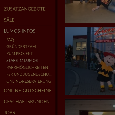
ÖFFNUNGSZEITEN
SPEISEKARTE
LOUNGE-RESERVIERUNG
ZUSATZANGEBOTE
KIDS CLUB
POPCORN FÜR FEIERN
KINDERGEBURTSTAGE
KINDER-COCKTAILKURS
SAALMIETE
CINFINITY - KINO ABO
SÄLE
LUMOS
IGNIS
AQUA
AERO
TERRA
MYSTIQUE
LUMOS-INFOS
FAQ
GRÜNDERTEAM
ZUM PROJEKT
STARS IM LUMOS
PARKMÖGLICHKEITEN
FSK UND JUGENDSCHUTZ
ONLINE-RESERVIERUNG
ONLINE-GUTSCHEINE
GESCHÄFTSKUNDEN
JOBS