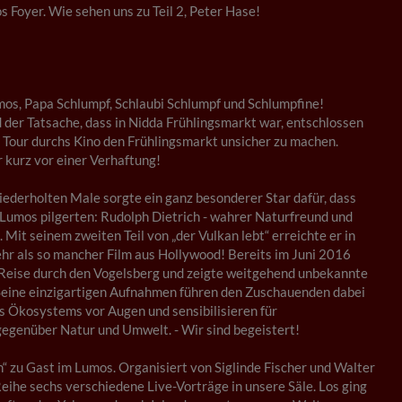
os Foyer. Wie sehen uns zu Teil 2, Peter Hase!
os, Papa Schlumpf, Schlaubi Schlumpf und Schlumpfine!
der Tatsache, dass in Nidda Frühlingsmarkt war, entschlossen
 Tour durchs Kino den Frühlingsmarkt unsicher zu machen.
 kurz vor einer Verhaftung!
ederholten Male sorgte ein ganz besonderer Star dafür, dass
 Lumos pilgerten: Rudolph Dietrich - wahrer Naturfreund und
Mit seinem zweiten Teil von „der Vulkan lebt“ erreichte er in
hr als so mancher Film aus Hollywood! Bereits im Juni 2016
 Reise durch den Vogelsberg und zeigte weitgehend unbekannte
Seine einzigartigen Aufnahmen führen den Zuschauenden dabei
es Ökosystems vor Augen und sensibilisieren für
egenüber Natur und Umwelt. - Wir sind begeistert!
h“ zu Gast im Lumos. Organisiert von Siglinde Fischer und Walter
eihe sechs verschiedene Live-Vorträge in unsere Säle. Los ging