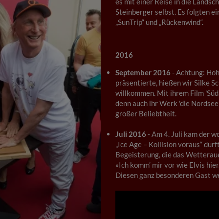
es mit einer Reise in die Lands
Steinberger selbst. Es folgten e
„SunTrip“ und „Rückenwind“.
2016
September 2016
- Achtung: Hohe
präsentierte, hießen wir Silke 
willkommen. Mit ihrem Film 'Süd
denn auch ihr Werk 'die Nordsee
großer Beliebtheit.
Juli 2016
- Am 4. Juli kam der w
„Ice Age – Kollision voraus“ du
Begeisterung, die das Wetterau
»Ich komm’ mir vor wie Elvis hier
Diesen ganz besonderen Gast we