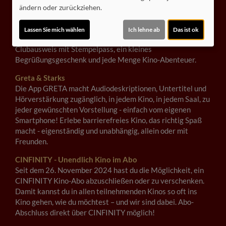
Kids Club
ändern oder zurückziehen.
Der Lumos Kids Club ist dein Eintritt in die spannende Welt
des Kinos – kostenlos und exklusiv für Kinder von 6 bis 12
Lassen Sie mich wählen
Ich lehne ab
Das ist ok
Jahren! Dich erwarten viele Vorteile wie z.B ein eigener
Clubausweis mit Stempelpass, ein kleines
Begrüßungsgeschenk und jede Menge Kino-Abenteuer.
Greta & Starks
Die App GRETA macht Audiodeskriptionen, Untertitel und
Hörverstärkung zugänglich, in jedem Kino, in jedem Saal, zu
jeder gewünschten Vorstellung - einfach vom eigenen
Smartphone! Erlebe barrierefreies Kino, das richtig Spaß
macht - eigenständig und unabhängig, allein oder mit
Freunden.
CINFINITY - Unendlich Kino im Abo
Seit dem 26. November 2024 hast du die Möglichkeit, ein
CINFINITY Kino-Abo abzuschließen oder zu verschenken.
Damit kannst du in allen teilnehmenden Kinos so oft ins
Kino gehen, wie du möchtest – und wir sind dabei. Abo-
Abschluss direkt über CINFINITY möglich!