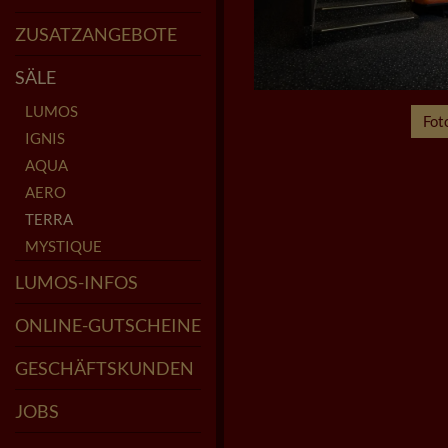
ÖFFNUNGSZEITEN
SPEISEKARTE
LOUNGE-RESERVIERUNG
ZUSATZANGEBOTE
KIDS CLUB
POPCORN FÜR FEIERN
KINDERGEBURTSTAGE
KINDER-COCKTAILKURS
SAALMIETE
CINFINITY - KINO ABO
SÄLE
LUMOS
Fot
IGNIS
AQUA
AERO
TERRA
MYSTIQUE
LUMOS-INFOS
FAQ
GRÜNDERTEAM
ZUM PROJEKT
STARS IM LUMOS
PARKMÖGLICHKEITEN
ONLINE-RESERVIERUNG
FSK UND JUGENDSCHUTZ
ONLINE-GUTSCHEINE
GESCHÄFTSKUNDEN
JOBS