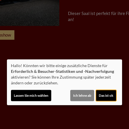
Dieser Saal ist perfekt für ihre
an!
oshow
Hallo! Könnten wir bitte einige zusätzliche Dienste für
Erforderlich & Besucher-Statistiken und -Nachverfolgung
aktivieren? Sie können Ihre Zustimmung später jederzeit
ändern oder zurückziehen.
Lassen Sie mich wählen
Ich lehne ab
Das ist ok