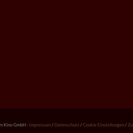
m Kino GmbH -
Impressum
/
Datenschutz
/
Cookie Einstellungen
/
Zu