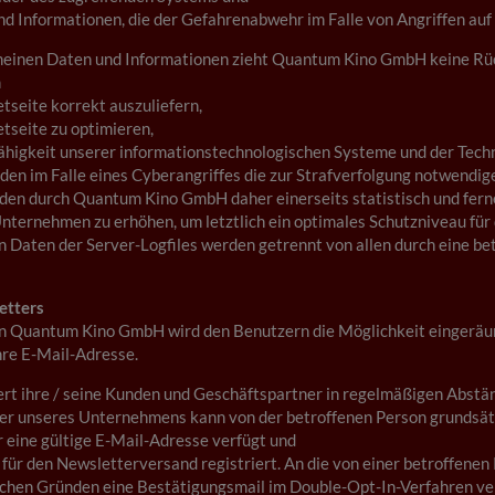
und Informationen, die der Gefahrenabwehr im Falle von Angriffen au
meinen Daten und Informationen zieht Quantum Kino GmbH keine Rück
m
etseite korrekt auszuliefern,
etseite zu optimieren,
fähigkeit unserer informationstechnologischen Systeme und der Techn
den im Falle eines Cyberangriffes die zur Strafverfolgung notwendi
en durch Quantum Kino GmbH daher einerseits statistisch und ferne
nternehmen zu erhöhen, um letztlich ein optimales Schutzniveau fü
n Daten der Server-Logfiles werden getrennt von allen durch eine
etters
 von Quantum Kino GmbH wird den Benutzern die Möglichkeit eingerä
Ihre E-Mail-Adresse.
t ihre / seine Kunden und Geschäftspartner in regelmäßigen Abstä
r unseres Unternehmens kann von der betroffenen Person grundsät
r eine gültige E-Mail-Adresse verfügt und
h für den Newsletterversand registriert. An die von einer betroffen
ichen Gründen eine Bestätigungsmail im Double-Opt-In-Verfahren ver