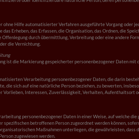
entifizierte oder identifizierbare natürliche Person, deren persone
der ohne Hilfe automatisierter Verfahren ausgeführte Vorgang oder 
das Erheben, das Erfassen, die Organisation, das Ordnen, die Speic
 Offenlegung durch übermittlung, Verbreitung oder eine andere Form 
der die Vernichtung.
itung
ng ist die Markierung gespeicherter personenbezogener Daten mit de
utomatisierten Verarbeitung personenbezogener Daten, die darin bes
, die sich auf eine natürliche Person beziehen, zu bewerten, insbeso
r Vorlieben, Interessen, Zuverlässigkeit, Verhalten, Aufenthaltsort 
rarbeitung personenbezogener Daten in einer Weise, auf welche di
er spezifischen betroffenen Person zugeordnet werden können, sofer
rganisatorischen Maßnahmen unterliegen, die gewährleisten, dass di
n Person zugewiesen werden.