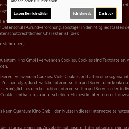
ändern oder zurückziehen.
er sonstigen eindeutigen bestätigenden Handlung, mit der die betroff
ogenen Daten einverstanden ist.
Lassen Sie mich wählen
Ich lehne ab
Das ist ok
die Verarbeitung Verantwortlichen
er Datenschutz-Grundverordnung, sonstiger in den Mitgliedstaaten 
enschutzrechtlichem Charakter ist (die):
 siehe oben)
n Quantum Kino GmbH verwenden Cookies. Cookies sind Textdateien,
den.
d Server verwenden Cookies. Viele Cookies enthalten eine sogenannt
er Zeichenfolge, durch welche Internetseiten und Server dem konkre
es ermöglicht es den besuchten Internetseiten und Servern, den indi
 Cookies enthalten, zu unterscheiden. Ein bestimmter Internetbrows
s kann Quantum Kino GmbH den Nutzern dieser Internetseite nutzerfr
 die Informationen und Angebote auf unserer Internetseite im Sinne 