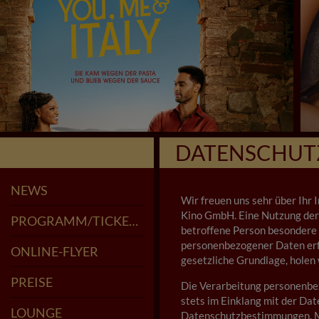
DATENSCHUT
NEWS
Wir freuen uns sehr über Ihr
Kino GmbH. Eine Nutzung der 
PROGRAMM/TICKETS
betroffene Person besondere
VORVERKAUF
DER BESONDERE FILM
SENIOREN-KINO
KIDS CLUB
ANIME IM LUMOS
ROYAL BALLET & OPERA
DISNEY MITMACHKINO
DIE WELT HAUTNAH
BEST OF CINEMA
FRAUENKINO
LUMOS NIGHT
POETRY SLAM
VORPREMIEREN
SNEAK PREVIEW
LUMOS KIDS
FERIENKINO
LUMOS GOLD
VORSCHAU
ENGLISH SCREENINGS (OV/OMU)
KOMPLETTES PROGRAMM
personenbezogener Daten erfo
ONLINE-FLYER
gesetzliche Grundlage, holen 
PREISE
Die Verarbeitung personenbez
stets im Einklang mit der D
LOUNGE
Datenschutzbestimmungen. Mi