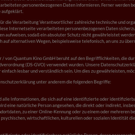
rarbeiteten personenbezogenen Daten informieren. Ferner werden be
 aufgeklärt.
ür die Verarbeitung Verantwortlicher zahlreiche technische und or
diese Internetseite verarbeiteten personenbezogenen Daten sicher
en aufweisen, sodaß ein absoluter Schutz nicht gewährleistet werden
auf alternativen Wegen, beispielsweise telefonisch, an uns zu überm
 / von Quantum Kino GmbH beruht auf den Begrifflichkeiten, die du
verordnung (DS-GVO) verwendet wurden. Unsere Datenschutzerklärung
einfach lesbar und verständlich sein. Um dies zu gewährleisten, möc
nschutzerklärung unter anderem die folgenden Begriffe:
lle Informationen, die sich auf eine identifizierte oder identifizier
 wird eine natürliche Person angesehen, die direkt oder indirekt, in
ndortdaten, zu einer Online-Kennung oder zu einem oder mehreren b
psychischen, wirtschaftlichen, kulturellen oder sozialen Identität die