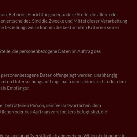
son, Behörde, Einrichtung oder andere Stelle, die allein oder
n entscheidet. Sind die Zwecke und Mittel dieser Verarbeitung
che beziehungsweise können die bestimmten Kriterien seiner
 Stelle, die personenbezogene Daten im Auftrag des
 der personenbezogene Daten offengelegt werden, unabhängig
estimmten Untersuchungsauftrags nach dem Unionsrecht oder dem
 als Empfänger.
r der betroffenen Person, dem Verantwortlichen, dem
ichen oder des Auftragsverarbeiters befugt sind, die
ter Weise und unmißverständlich abgegebene Willensbekundung in