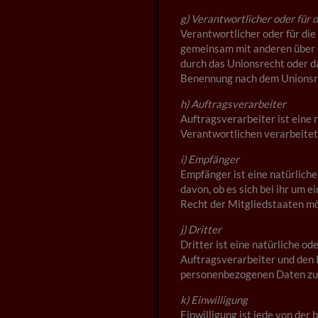
g) Verantwortlicher oder für 
Verantwortlicher oder für die 
gemeinsam mit anderen über d
durch das Unionsrecht oder d
Benennung nach dem Unionsre
h) Auftragsverarbeiter
Auftragsverarbeiter ist eine 
Verantwortlichen verarbeitet
i) Empfänger
Empfänger ist eine natürlich
davon, ob es sich bei ihr um
Recht der Mitgliedstaaten mö
j) Dritter
Dritter ist eine natürliche o
Auftragsverarbeiter und den 
personenbezogenen Daten zu 
k) Einwilligung
Einwilligung ist jede von der