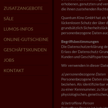
erhobenen, genutzten und ve
ÖFFNUNGSZEITEN
SPEISEKARTE
LOUNGE-RESERVIERUNG
ZUSATZANGEBOTE
die ihnen zustehenden Rechte
KIDS CLUB
POPCORN FÜR FEIERN
KINDERGEBURTSTAGE
KINDER-COCKTAILKURS
SAALMIETE
CINFINITY - KINO ABO
Quantum Kino GmbH hat als f
SÄLE
lückenlosen Schutz der über 
LUMOS
IGNIS
AQUA
AERO
TERRA
MYSTIQUE
grundsätzlich Sicherheitslück
LUMOS-INFOS
personenbezogene Daten auch 
FAQ
GRÜNDERTEAM
ZUM PROJEKT
STARS IM LUMOS
PARKMÖGLICHKEITEN
ONLINE-RESERVIERUNG
FSK UND JUGENDSCHUTZ
ONLINE-GUTSCHEINE
Begriffsbestimmungen
Die Datenschutzerklärung der
GESCHÄFTSKUNDEN
Erlass der Datenschutz-Grund
Kunden und Geschäftspartner 
JOBS
Wir verwenden in dieser Date
KONTAKT
a) personenbezogene Daten
Personenbezogene Daten sind a
beziehen. Als identifizierbar
zu einer Kennnummer, zu Sta
physiologischen, genetischen, 
b) betroffene Person