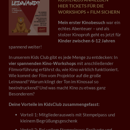
HIER TICKETS FÜR DIE
WORKSHOPS + FILM SICHERN
Mein erster Kinobesuch
war ein
echtes Abenteuer – und als
stolzer Kinoprofi geht es jetzt für
Kinder zwischen 6-12 Jahren
spannend weiter!
In unserem Kids Club gibt es jede Menge zu entdecken: In
vier spannenden Kino-Workshops
mit anschließender
Filmvorführung erfährst du, wie Kino wirklich funktioniert.
Wie kommt der Film vom Projektor auf die große
Leinwand? Warum klingt der Ton im Kinosaal so
beeindruckend? Und was macht Kino zu etwas ganz
Besonderem?
Deine Vorteile im KidsClub zusammengefasst:
Vorteil 1: Mitgliederausweis mit Stempelpass und
kleinem Begrüßungsgeschenk
Vorteil 2: Bei vollem Stempelpass: Freikarte und