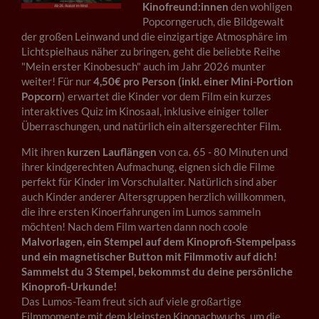
Kinofreund:innen
den wohligen
Popcorngeruch, die Bildgewalt
der großen Leinwand und die einzigartige Atmosphäre im
Lichtspielhaus näher zu bringen, geht die beliebte Reihe
"Mein erster Kinobesuch" auch im Jahr 2026 munter
weiter! Für nur
4,50€ pro Person
(inkl. einer Mini-Portion
Popcorn
) erwartet die Kinder vor dem Film ein kurzes
interaktives Quiz im Kinosaal, inklusive einiger toller
Überraschungen, und natürlich ein altersgerechter Film.
Mit ihren
kurzen Lauflängen
von ca. 65 - 80 Minuten und
ihrer kindgerechten Aufmachung, eignen sich die Filme
perfekt für Kinder im Vorschulalter. Natürlich sind aber
auch Kinder anderer Altersgruppen herzlich willkommen,
die ihre ersten Kinoerfahrungen im Lumos sammeln
möchten! Nach dem Film warten dann noch coole
Malvorlagen, ein Stempel auf dem Kinoprofi-Stempelpass
und ein magnetischer Button mit Filmmotiv auf dich!
Sammelst du 3 Stempel, bekommst du deine persönliche
Kinoprofi-Urkunde!
Das Lumos-Team freut sich auf viele großartige
Filmmomente mit dem kleinsten Kinonachwuchs, um die