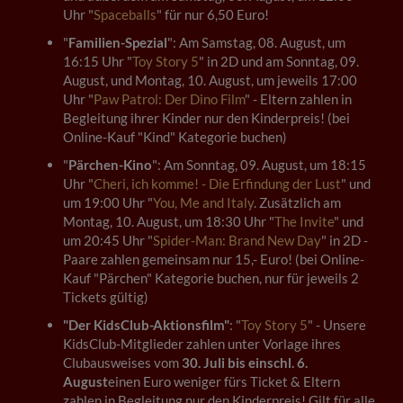
Uhr "
Spaceballs
" für nur 6,50 Euro!
"
Familien-Spezial
": Am Samstag, 08. August, um
16:15 Uhr "
Toy Story 5
" in 2D und am Sonntag, 09.
August, und Montag, 10. August, um jeweils 17:00
Uhr "
Paw Patrol: Der Dino Film
" - Eltern zahlen in
Begleitung ihrer Kinder nur den Kinderpreis! (bei
Online-Kauf "Kind" Kategorie buchen)
"
Pärchen-Kino
": Am Sonntag, 09. August, um 18:15
Uhr "
Cheri, ich komme! - Die Erfindung der Lust
" und
um 19:00 Uhr "
You, Me and Italy
. Zusätzlich am
Montag, 10. August, um 18:30 Uhr "
The Invite
" und
um 20:45 Uhr "
Spider-Man: Brand New Day
" in 2D -
Paare zahlen gemeinsam nur 15,- Euro! (bei Online-
Kauf "Pärchen" Kategorie buchen, nur für jeweils 2
Tickets gültig)
"Der KidsClub-Aktionsfilm"
: "
Toy Story 5
" - Unsere
KidsClub-Mitglieder zahlen unter Vorlage ihres
Clubausweises vom
30. Juli bis einschl. 6.
August
einen Euro weniger fürs Ticket & Eltern
zahlen in Begleitung nur den Kinderpreis! Gilt für alle