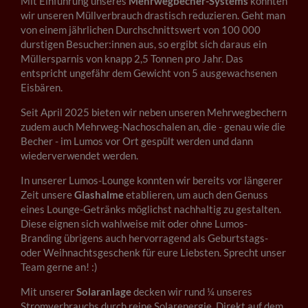
Mit Einführung unseres
Mehrwegbecher-Systems
konnten
wir unseren Müllverbrauch drastisch reduzieren. Geht man
von einem jährlichen Durchschnittswert von 100 000
durstigen Besucher:innen aus, so ergibt sich daraus ein
Müllersparnis von knapp 2,5 Tonnen pro Jahr. Das
entspricht ungefähr dem Gewicht von 5 ausgewachsenen
Eisbären.
Seit April 2025 bieten wir neben unseren Mehrwegbechern
zudem auch Mehrweg-Nachoschalen an, die - genau wie die
Becher - im Lumos vor Ort gespült werden und dann
wiederverwendet werden.
In unserer Lumos-Lounge konnten wir bereits vor längerer
Zeit unsere
Glashalme
etablieren, um auch den Genuss
eines Lounge-Getränks möglichst nachhaltig zu gestalten.
Diese eignen sich wahlweise mit oder ohne Lumos-
Branding übrigens auch hervorragend als Geburtstags-
oder Weihnachtsgeschenk für eure Liebsten. Sprecht unser
Team gerne an! :)
Mit unserer
Solaranlage
decken wir rund ¼ unseres
Stromverbrauchs durch reine Solarenergie. Direkt auf dem