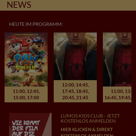
NEWS
HEUTE IM PROGRAMM:
12:00
,
14:45
,
11:00
,
12:45
,
17:45
,
18:45
,
11:00
,
13:4
15:00
,
17:00
20:45
,
21:45
16:45
,
19:45
,
2
LUMOS KIDS CLUB - JETZT
KOSTENLOS ANMELDEN
HIER KLICKEN & DIREKT
KOSTENLOS ANMELDEN