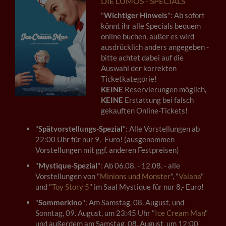
DIE LUMOS - SPECIALS
"
Wichtiger Hinweis
": Ab sofort
könnt ihr alle Specials bequem
online buchen, außer es wird
ausdrücklich anders angegeben -
bitte achtet dabei auf die
Auswahl der korrekten
Ticketkategorie!
KEINE
Reservierungen möglich
,
KEINE
Erstattung bei falsch
gekauften Online-Tickets!
"
Spätvorstellungs-Spezial
": Alle Vorstellungen ab
22:00 Uhr für nur 9,- Euro! (ausgenommen
Vorstellungen mit ggf. anderen Festpreisen)
"
Mystique-Spezial
": Ab 06.08. - 12.08. - alle
Vorstellungen von "
Minions und Monster
", "
Vaiana
"
und "
Toy Story 5
" im Saal Mystique für nur 8,- Euro!
"
Sommerkino
": Am Samstag, 08. August, und
Sonntag, 09. August, um 23:45 Uhr "
Ice Cream Man
"
und außerdem am Samstag, 08. August, um 12:00