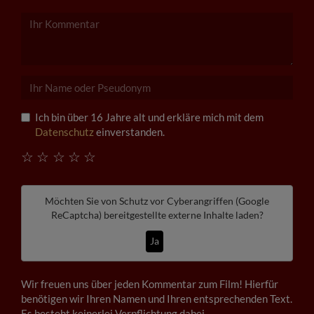
Ich bin über 16 Jahre alt und erkläre mich mit dem
Datenschutz
einverstanden.
☆
☆
☆
☆
☆
Möchten Sie von
Schutz vor Cyberangriffen (Google
ReCaptcha)
bereitgestellte externe Inhalte laden?
Ja
Wir freuen uns über jeden Kommentar zum Film! Hierfür
benötigen wir Ihren Namen und Ihren entsprechenden Text.
Es besteht keinerlei Verpflichtung dabei