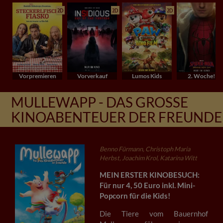
2D
2D
2D
Vorpremieren
Vorverkauf
Lumos Kids
2. Woche!
MULLEWAPP - DAS GROSSE K
INOABENTEUER DER FREUNDE
Benno Fürmann, Christoph Maria
Herbst, Joachim Krol, Katarina Witt
MEIN ERSTER KINOBESUCH:
Für nur 4, 50 Euro inkl. Mini-
Popcorn für die Kids!
Die Tiere vom Bauernhof