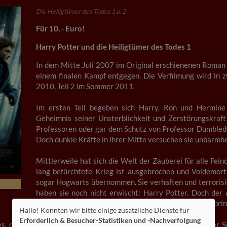
Die Heiligtümer des Todes 1 u. 2
Für 10, - Euro!
Harry Potter und die Heiligtümer des Todes 1
In dem Mitte Juli 2007 im Original erschienenen Roman t
einem finalen Kampf entgegen. Die Verfilmung wird in z
2010, Teil 2 im Sommer 2011.
Im ersten Teil begeben sich Harry, Ron und Hermine 
Geheimnis seiner Unsterblichkeit und Zerstörungskraft 
Professoren oder gar dem Schutz von Professor Dumbledo
Doch dunkle Kräfte in ihrer Mitte versuchen sie unbarmhe
Mittlerweile hat sich die Welt der Zauberei für alle Fe
lang befürchtete Krieg ist ausgebrochen und Voldemort
sogar Hogwarts übernommen. Sie verhaften und terrorisier
haben sie noch nicht erwischt: Harry Potter. Doch der
müssen ihren Auftrag erfüllen, Harry zu Voldemort zu bring
Hallo! Könnten wir bitte einige zusätzliche Dienste für
Erforderlich & Besucher-Statistiken und -Nachverfolgung
es, die Horkruxe zu finden, bevor Voldemort ihn findet. Bei seiner 