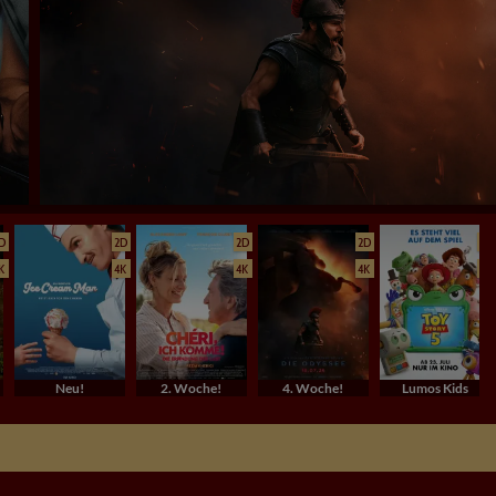
D
2D
2D
2D
2D
K
4K
4K
4K
4K
Neu!
2. Woche!
4. Woche!
Lumos Kids