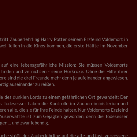
ritt Zauberlehrling Harry Potter seinem Erzfeind Voldemort in
wei Teilen in die Kinos kommen, die erste Hälfte im November
auf eine lebensgefährliche Mission: Sie müssen Voldemorts
finden und vernichten - seine Horkruxe. Ohne die Hilfe ihrer
re sind die drei Freunde mehr denn je aufeinander angewiesen.
rzig auseinander zu reißen.
inde des dunklen Lords zu einem gefährlichen Ort gewandelt: Der
s Todesesser haben die Kontrolle im Zaubereiministerium und
en alle, die sie für ihre Feinde halten. Nur Voldemorts Erzfeind
 Auserwählte ist zum Gejagten geworden, denn die Todesesser
en ... und zwar lebendig.
Suche stößt der Zauberlehrling auf die alte und fast vergessene