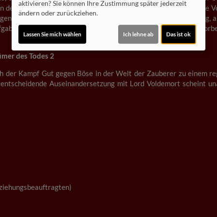
aktivieren? Sie können Ihre Zustimmung später jederzeit
 des Todes und erkennt: Sollte die Legende wahr sein, könnte sie V
ändern oder zurückziehen.
genheit entschieden hat, nämlich an dem schicksalsträchtigen Tag, al
fgabe auf ihn, auf die er sich seit seinem ersten Tag in Hogwarts vor
Lassen Sie mich wählen
Ich lehne ab
Das ist ok
tümer des Todes 2
ch der Kampf Gut gegen Böse in der Welt der Zauberer zu einem reg
 entscheidende Auseinandersetzung mit Lord Voldemort scheint unau
Erziehungsbeauftragten)