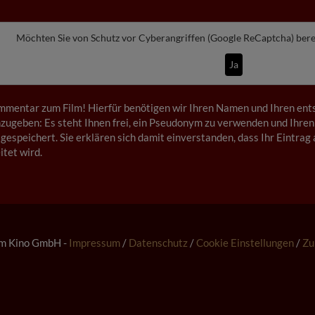
Möchten Sie von
Schutz vor Cyberangriffen (Google ReCaptcha)
bere
Ja
mmentar zum Film! Hierfür benötigen wir Ihren Namen und Ihren ents
ugeben: Es steht Ihnen frei, ein Pseudonym zu verwenden und Ihren
gespeichert. Sie erklären sich damit einverstanden, dass Ihr Eintrag 
tet wird.
m Kino GmbH -
Impressum
/
Datenschutz
/
Cookie Einstellungen
/
Zu