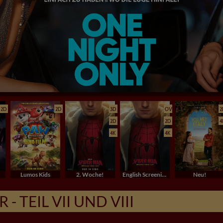
2D
2D
3D
OV
2
2D
2D
4
4K
4K
Lumos Kids
2. Woche!
English Screenings (OV/OmU)
Neu!
- TEIL VII UND VIII