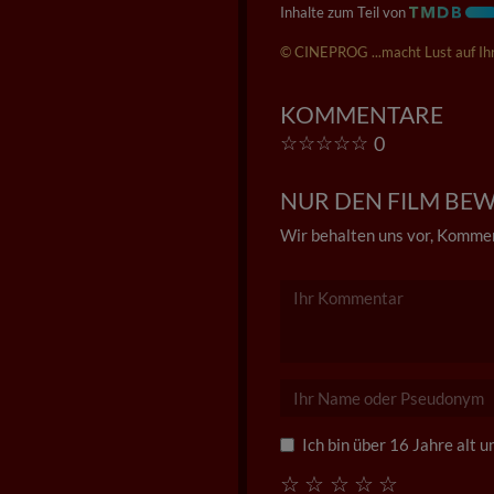
Inhalte zum Teil von
© CINEPROG ...macht Lust auf Ihr
KOMMENTARE
☆
☆
☆
☆
☆
0
NUR DEN FILM BEWE
Wir behalten uns vor, Kommen
Ich bin über 16 Jahre alt 
☆
☆
☆
☆
☆