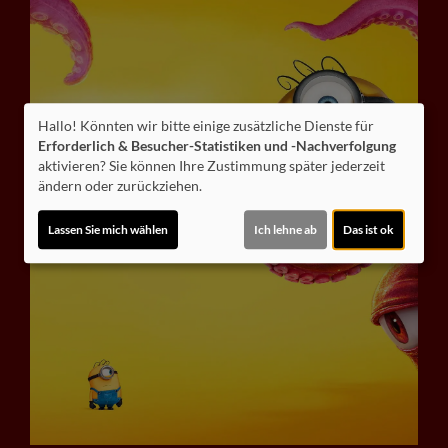
Hallo! Könnten wir bitte einige zusätzliche Dienste für
Erforderlich & Besucher-Statistiken und -Nachverfolgung
aktivieren? Sie können Ihre Zustimmung später jederzeit
ändern oder zurückziehen.
Lassen Sie mich wählen
Ich lehne ab
Das ist ok