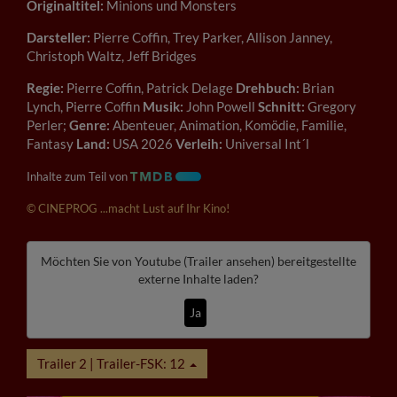
Originaltitel:
Minions und Monsters
Darsteller:
Pierre Coffin, Trey Parker, Allison Janney,
Christoph Waltz, Jeff Bridges
Regie:
Pierre Coffin, Patrick Delage
Drehbuch:
Brian
Lynch, Pierre Coffin
Musik:
John Powell
Schnitt:
Gregory
Perler;
Genre:
Abenteuer, Animation, Komödie, Familie,
Fantasy
Land:
USA 2026
Verleih:
Universal Int´l
Inhalte zum Teil von
© CINEPROG ...macht Lust auf Ihr Kino!
Möchten Sie von
Youtube (Trailer ansehen)
bereitgestellte
externe Inhalte laden?
Ja
Trailer 2 | Trailer-FSK: 12