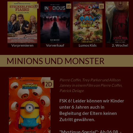
2D
2D
2D
Vorpremieren
Vorverkauf
Lumos Kids
2. Woche!
MINIONS UND MONSTER
Pierre Coffin, Trey Parker und Allison
2D
Janney in einem Film von Pierre Coffin,
Patrick Delage
FSK 6! Leider können wir Kinder
unter 6 Jahren auch in
Begleitung der Eltern keinen
Zutritt gewähren.
"Mystique-Spezial": Ab 06.08. -