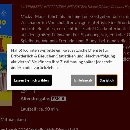
MITFIEBERN, MITTANZEN, MITRATEN: Kleine Disney Channel Held
Micky Maus führt als animierter Gastgeber durch ein
Zuschauer im Vorschulalter ausgerichtet ist. Eine Stund
und rätseln - alles, nur nicht leise sein! Das kunterbu
auf der großen Leinwand. Für Spannung sorgen tolle 
Spielhaus, Welpen Freunde und Bluey, bei denen die 
Mittanzen und Mitsingen ein und sorgen für Bewegung zwi
Hallo! Könnten wir bitte einige zusätzliche Dienste für
die beliebten Disney Channel Vorschul-Serien können di
Erforderlich & Besucher-Statistiken und -Nachverfolgung
interaktives Kinoerlebnis, bei dem Stillsitzen ausdrücklich
aktivieren? Sie können Ihre Zustimmung später jederzeit
ändern oder zurückziehen.
Lassen Sie mich wählen
Ich lehne ab
Das ist ok
Altersfreigabe:
Laufzeit:
ca. 60 min.
 Mitmachkino
ion
Land:
2026
Verleih:
Walt Disney Int´l