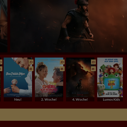
D
2D
2D
2D
2D
K
4K
4K
4K
4K
Neu!
2. Woche!
4. Woche!
Lumos Kids