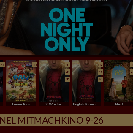
2D
2D
3D
OV
2
2D
2D
4
4K
4K
Lumos Kids
2. Woche!
English Screenings (OV/OmU)
Neu!
NEL MITMACHKINO 9-26