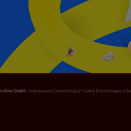
m Kino GmbH -
Impressum
/
Datenschutz
/
Cookie Einstellungen
/
Zu