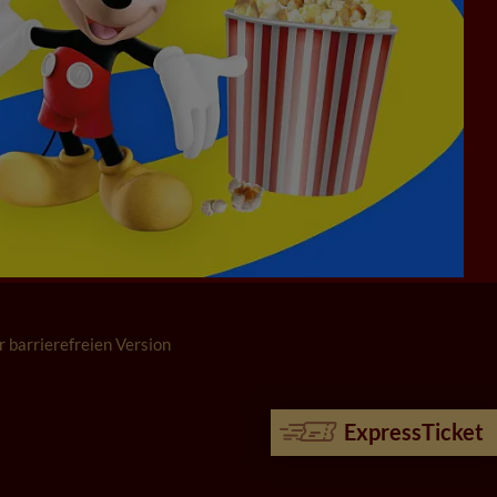
r barrierefreien Version
ExpressTicket