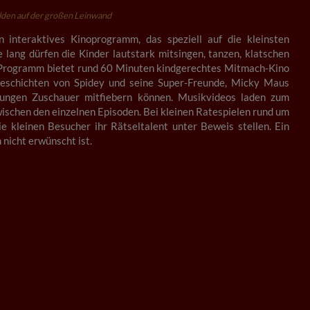
en auf der großen Leinwand
 interaktives Kinoprogramm, das speziell auf die kleinsten
e lang dürfen die Kinder lautstark mitsingen, tanzen, klatschen
nte Programm bietet rund 60 Minuten kindgerechtes Mitmach-Kino
Geschichten von Spidey und seine Super-Freunde, Micky Maus
jungen Zuschauer mitfiebern können. Musikvideos laden zum
schen den einzelnen Episoden. Bei kleinen Ratespielen rund um
e kleinen Besucher ihr Rätseltalent unter Beweis stellen. Ein
 nicht erwünscht ist.