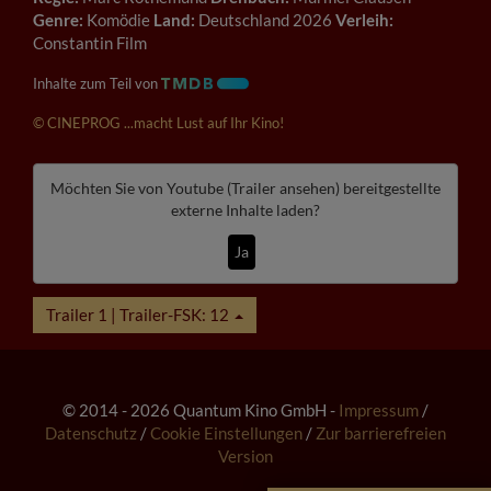
Genre:
Komödie
Land:
Deutschland 2026
Verleih:
Constantin Film
Inhalte zum Teil von
© CINEPROG ...macht Lust auf Ihr Kino!
Möchten Sie von
Youtube (Trailer ansehen)
bereitgestellte
externe Inhalte laden?
Ja
Trailer 1 | Trailer-FSK: 12
© 2014 - 2026 Quantum Kino GmbH -
Impressum
/
Datenschutz
/
Cookie Einstellungen
/
Zur barrierefreien
Version