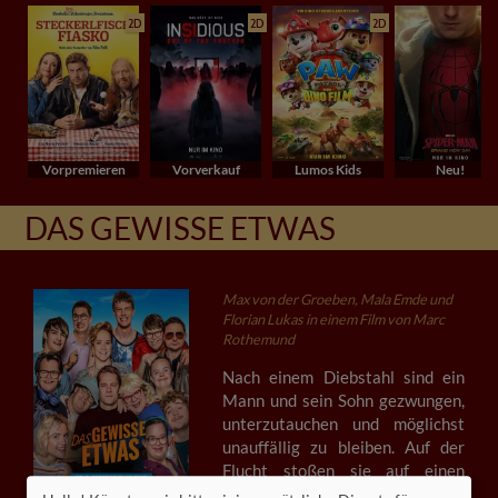
2D
2D
2D
Vorpremieren
Vorverkauf
Lumos Kids
Neu!
DAS GEWISSE ETWAS
Max von der Groeben, Mala Emde und
Florian Lukas in einem Film von Marc
Rothemund
Nach einem Diebstahl sind ein
Mann und sein Sohn gezwungen,
unterzutauchen und möglichst
unauffällig zu bleiben. Auf der
Flucht stoßen sie auf einen
Reisebus, in dem eine Gruppe