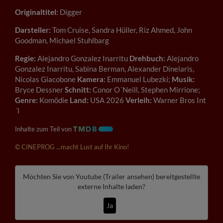
Originaltitel:
Digger
Darsteller:
Tom Cruise, Sandra Hüller, Riz Ahmed, John
Goodman, Michael Stuhlbarg
Regie:
Alejandro Gonzalez Inarritu
Drehbuch:
Alejandro
Gonzalez Inarritu, Sabina Berman, Alexander Dinelaris,
Nicolas Giacobone
Kamera:
Emmanuel Lubezki;
Musik:
Bryce Dessner
Schnitt:
Conor O´Neill, Stephen Mirrione;
Genre:
Komödie
Land:
USA 2026
Verleih:
Warner Bros Int
´l
Inhalte zum Teil von
© CINEPROG ...macht Lust auf Ihr Kino!
Möchten Sie von
Youtube (Trailer ansehen)
bereitgestellte
externe Inhalte laden?
Ja