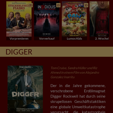
2D
2D
2D
Vorpremieren
Vorverkauf
Lumos Kids
2. Woche!
DIGGER
Tom Cruise, Sandra Hüller und Riz
Ahmed in einem Film von Alejandro
Gonzalez Inarritu
Der in die Jahre gekommene,
verschrobene Erdölmagnat
Digger Rockwell hat durch seine
skrupellosen Geschäftstaktiken
eine globale Umweltkatastrophe
verursacht, die katastrophale