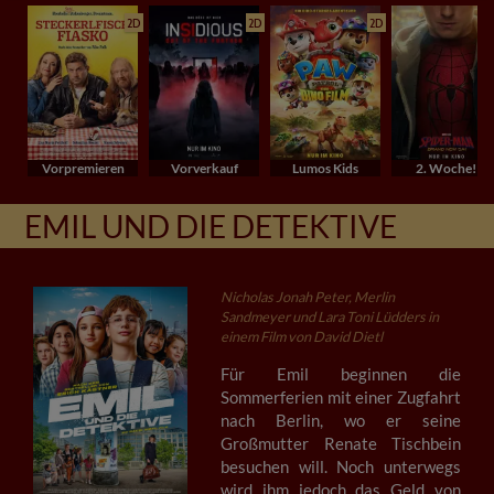
2D
2D
2D
Vorpremieren
Vorverkauf
Lumos Kids
2. Woche!
EMIL UND DIE DETEKTIVE
Nicholas Jonah Peter, Merlin
Sandmeyer und Lara Toni Lüdders in
einem Film von David Dietl
Für Emil beginnen die
Sommerferien mit einer Zugfahrt
nach Berlin, wo er seine
Großmutter Renate Tischbein
besuchen will. Noch unterwegs
wird ihm jedoch das Geld von