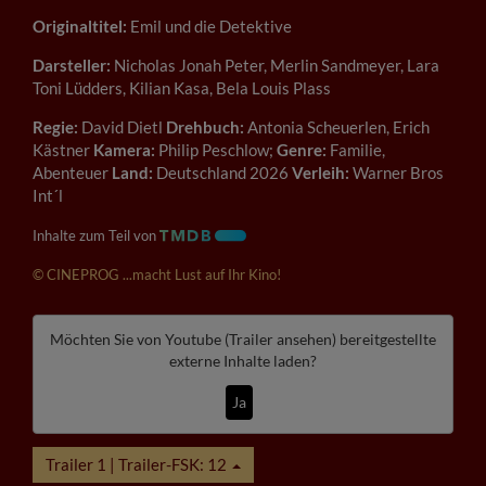
Originaltitel:
Emil und die Detektive
Darsteller:
Nicholas Jonah Peter, Merlin Sandmeyer, Lara
Toni Lüdders, Kilian Kasa, Bela Louis Plass
Regie:
David Dietl
Drehbuch:
Antonia Scheuerlen, Erich
Kästner
Kamera:
Philip Peschlow;
Genre:
Familie,
Abenteuer
Land:
Deutschland 2026
Verleih:
Warner Bros
Int´l
Inhalte zum Teil von
© CINEPROG ...macht Lust auf Ihr Kino!
Möchten Sie von
Youtube (Trailer ansehen)
bereitgestellte
externe Inhalte laden?
Ja
Trailer 1 | Trailer-FSK: 12