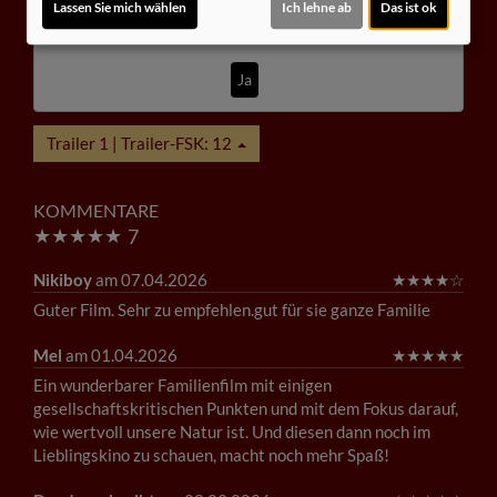
Lassen Sie mich wählen
Ich lehne ab
Das ist ok
Möchten Sie von
Youtube (Trailer ansehen)
bereitgestellte
externe Inhalte laden?
Ja
Trailer 1 | Trailer-FSK: 12
KOMMENTARE
★
★
★
★
★
7
Nikiboy
am 07.04.2026
★
★
★
★
☆
Guter Film. Sehr zu empfehlen.gut für sie ganze Familie
Mel
am 01.04.2026
★
★
★
★
★
Ein wunderbarer Familienfilm mit einigen
gesellschaftskritischen Punkten und mit dem Fokus darauf,
wie wertvoll unsere Natur ist. Und diesen dann noch im
Lieblingskino zu schauen, macht noch mehr Spaß!