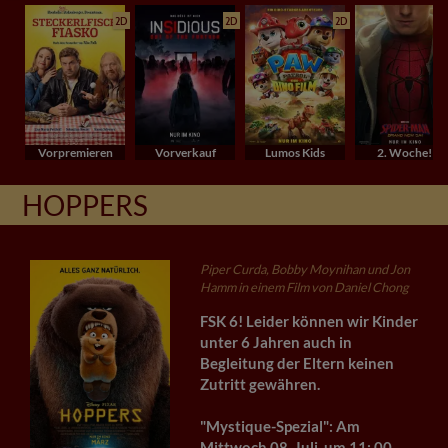
2D
2D
2D
Vorpremieren
Vorverkauf
Lumos Kids
2. Woche!
HOPPERS
Piper Curda, Bobby Moynihan und Jon
Hamm in einem Film von Daniel Chong
FSK 6! Leider können wir Kinder
unter 6 Jahren auch in
Begleitung der Eltern keinen
Zutritt gewähren.
"Mystique-Spezial": Am
Mittwoch 08. Juli, um 11: 00