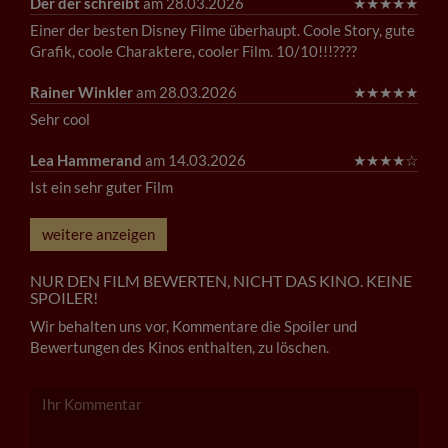
Der der schreibt
am 28.03.2026
★
★
★
★
★
Einer der besten Disney Filme überhaupt. Coole Story, gute
Grafik, coole Charaktere, cooler Film. 10/10!!!????
Rainer Winkler
am 28.03.2026
★
★
★
★
★
Sehr cool
Lea Hammerand
am 14.03.2026
★
★
★
★
☆
Ist ein sehr guter Film
weitere anzeigen
NUR DEN FILM BEWERTEN, NICHT DAS KINO. KEINE
SPOILER!
Wir behalten uns vor, Kommentare die Spoiler und
Bewertungen des Kinos enthalten, zu löschen.