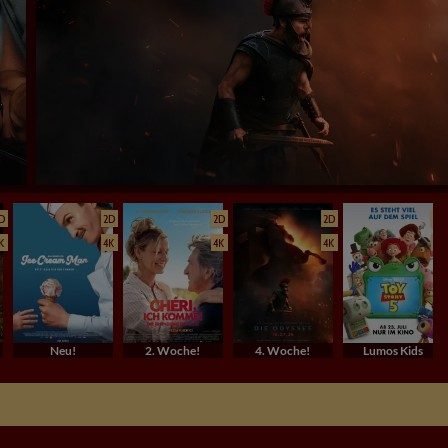
D
2D
2D
2D
2D
K
4K
4K
4K
4K
Neu!
2. Woche!
4. Woche!
Lumos Kids