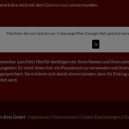
und erkläre mich mit dem
Datenschutz
einverstanden.
Möchten Sie von
Schutz vor Cyberangriffen (Google ReCaptcha)
bere
Ja
mmentar zum Film! Hierfür benötigen wir Ihren Namen und Ihren ents
ugeben: Es steht Ihnen frei, ein Pseudonym zu verwenden und Ihren
gespeichert. Sie erklären sich damit einverstanden, dass Ihr Eintrag 
tet wird.
m Kino GmbH -
Impressum
/
Datenschutz
/
Cookie Einstellungen
/
Zu