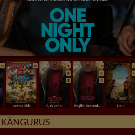
2D
2D
3D
OV
2
2D
2D
4
4K
4K
Lumos Kids
2. Woche!
English Screenings (OV/OmU)
Neu!
E KÄNGURUS