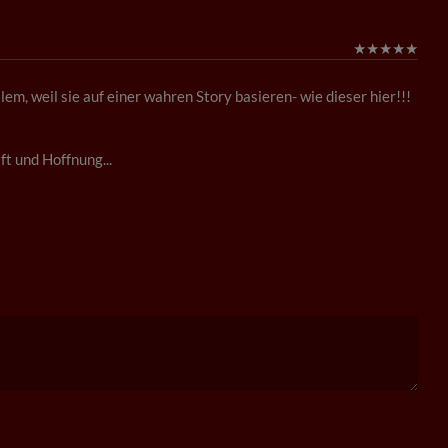
★
★
★
★
★
m, weil sie auf einer wahren Story basieren- wie dieser hier!!!
ft und Hoffnung...