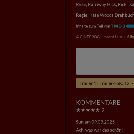
Ryan, Rarriwuy Hick, Rick Do
Regie:
Kate Woods
Drehbuch
Inhalte zum Teil von
© CINEPROG ...macht Lust auf Ihr
Trailer 1 | Trailer-FSK: 12
KOMMENTARE
★
★
★
★
★
2
Sun
am 09.09.2025
Ach, was war das schön!