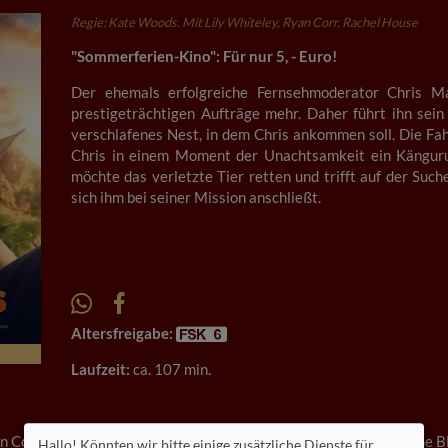
Regie: Kate Woods. Mit Lily Whiteley, Ryan Corr, Rachel House
"Sommerferien-Kino": Für nur 5, - Euro!
Der ehemals erfolgreiche Fernsehmoderator Chris M
prestigeträchtigen Aufträge mehr. Daher führt ihn sein
verschlafenes Nest, in dem Chris ankommen soll. Die Fah
Chris in einem Moment der Unachtsamkeit ein Känguru-Ju
möchte das verletzte Tier retten und trifft auf der Such
sich ihm bei seiner Mission anschließt.
Altersfreigabe:
Laufzeit:
ca. 107 min.
an Corr, Rachel House, Brooke Satchwell, Deborah Mailman, Wayne Bl
Hallo! Könnten wir bitte einige zusätzliche Dienste für