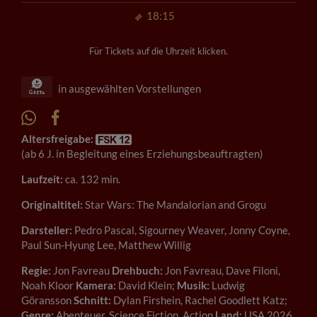
18:15
Für Tickets auf die Uhrzeit klicken.
in ausgewählten Vorstellungen
Altersfreigabe:
(ab 6 J. in Begleitung eines Erziehungsbeauftragten)
Laufzeit:
ca. 132 min.
Originaltitel:
Star Wars: The Mandalorian and Grogu
Darsteller:
Pedro Pascal, Sigourney Weaver, Jonny Coyne,
Paul Sun-Hyung Lee, Matthew Willig
Regie:
Jon Favreau
Drehbuch:
Jon Favreau, Dave Filoni,
Noah Kloor
Kamera:
David Klein;
Musik:
Ludwig
Göransson
Schnitt:
Dylan Firshein, Rachel Goodlett Katz;
Genre:
Abenteuer, Science Fiction, Action
Land:
USA 2026