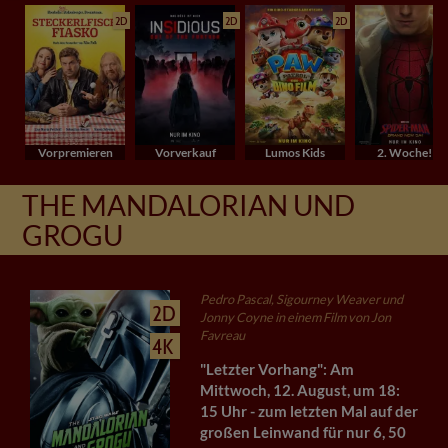
2D
2D
2D
Vorpremieren
Vorverkauf
Lumos Kids
2. Woche!
THE MANDALORIAN UND
GROGU
Pedro Pascal, Sigourney Weaver und
2D
Jonny Coyne in einem Film von Jon
Favreau
4K
"Letzter Vorhang": Am
Mittwoch, 12. August, um 18:
15 Uhr - zum letzten Mal auf der
großen Leinwand für nur 6, 50