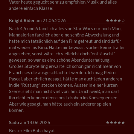
Vater heute geguckt sehr zu empfehlen.Musik und alles
andere einfach Klasse!
Knight Rider
am 21.06.2026
★
★
★
★
☆
Nach 4,5 und 6 fand ich alles von Star Wars nur noch Mau,
Mandalorian fand ich aber eine schöne Abwechslung und
hatte mich tatsächlich auf den Film gefreut und sind dafür
mal wieder ins Kino. Hatte mir bewusst vorher keine Trailer
angesehen, sonst wäre ich vielleicht doch "enttäuscht"
gewesen, so war es eine schöne Abendunterhaltung.
Großes Storytelling erwarte ich schon gar nicht mehr von
Franchises die ausgeschlachtet werden. Ich mag Pedro
Pascal, aber ehrlich gesagt, hätte man auch jeden anderen
in die "Rüstung" stecken können. Ausser in einer kurzen
Szene, sieht man nicht viel von ihm. Ja ich weiß, man darf
ihn nicht erkennen denn sonst drohen im Konsequenzen.
Aber wie gesagt, man hätte auch ein anderer spielen
können.
Sado
am 14.06.2026
★
★
★
★
★
Bester Film Baba hayat