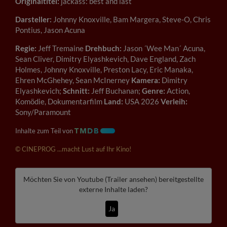
Originaltitel:
jackass: best and last
Darsteller:
Johnny Knoxville, Bam Margera, Steve-O, Chris
Pontius, Jason Acuna
Regie:
Jeff Tremaine
Drehbuch:
Jason ´Wee Man´ Acuna,
Sean Cliver, Dimitry Elyashkevich, Dave England, Zach
Holmes, Johnny Knoxville, Preston Lacy, Eric Manaka,
Ehren McGhehey, Sean McInerney
Kamera:
Dimitry
Elyashkevich;
Schnitt:
Jeff Buchanan;
Genre:
Action,
Komödie, Dokumentarfilm
Land:
USA 2026
Verleih:
Sony/Paramount
Inhalte zum Teil von
© CINEPROG ...macht Lust auf Ihr Kino!
Möchten Sie von
Youtube (Trailer ansehen)
bereitgestellte
externe Inhalte laden?
Ja