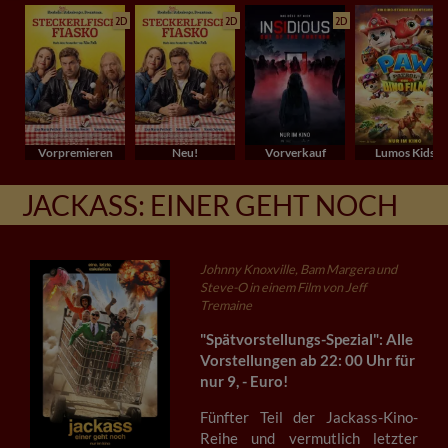
2D
2D
2D
Vorpremieren
Neu!
Vorverkauf
Lumos Kids
JACKASS: EINER GEHT NOCH
Johnny Knoxville, Bam Margera und
Steve-O in einem Film von Jeff
Tremaine
"Spätvorstellungs-Spezial": Alle
Vorstellungen ab 22: 00 Uhr für
nur 9, - Euro!
Fünfter Teil der Jackass-Kino-
Reihe und vermutlich letzter