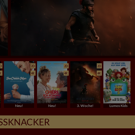
D
2D
2D
2D
2D
K
4K
4K
4K
4K
Neu!
Neu!
3. Woche!
Lumos Kids
NUSSKNACKER