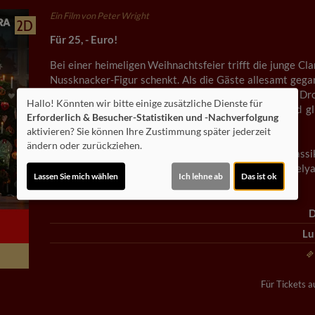
Ein Film von Peter Wright
2D
Für 25, - Euro!
Bei einer heimeligen Weihnachtsfeier trifft die junge Cl
Nussknacker-Figur schenkt. Als die Gäste allesamt gegan
um die Puppe zu suchen. Doch stattdessen findet sie Dro
Hallo! Könnten wir bitte einige zusätzliche Dienste für
Zauber: wunderliche Landschaften, Schneewehen und gl
Erforderlich & Besucher-Statistiken und -Nachverfolgung
Zauber geht nie zu Ende.
aktivieren? Sie können Ihre Zustimmung später jederzeit
ändern oder zurückziehen.
Peter Wrights Produktion dieses Weihnachtsklassi
Orchesterpartitur aufleuchten und verleiht Julia Trevely
Lassen Sie mich wählen
Ich lehne ab
Das ist ok
D
Lu
Für Tickets au