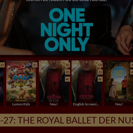
2D
2D
3D
OV
2
2D
2D
4
4K
4K
Lumos Kids
Neu!
English Screenings (OV/OmU)
Neu!
6-27: THE ROYAL BALLET DER 