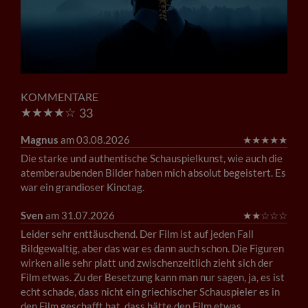
KOMMENTARE
★
★
★
★
☆
33
Magnus
am 03.08.2026
★
★
★
★
★
Die starke und authentische Schauspielkunst, wie auch die
atemberaubenden Bilder haben mich absolut begeistert. Es
war ein grandioser Kinotag.
Sven
am 31.07.2026
★
★
☆
☆
☆
Leider sehr enttäuschend. Der Film ist auf jeden Fall
Bildgewaltig, aber das war es dann auch schon. Die Figuren
wirken alle sehr platt und zwischenzeitlich zieht sich der
Film etwas. Zu der Besetzung kann man nur sagen, ja, es ist
echt schade, dass nicht ein griechischer Schauspieler es in
den Film geschafft hat, dass hätte den Film etwas