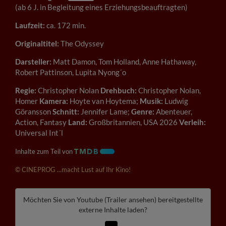
(ab 6 J. in Begleitung eines Erziehungsbeauftragten)
Laufzeit:
ca. 172 min.
Originaltitel:
The Odyssey
Darsteller:
Matt Damon, Tom Holland, Anne Hathaway,
Robert Pattinson, Lupita Nyong´o
Regie:
Christopher Nolan
Drehbuch:
Christopher Nolan,
Homer
Kamera:
Hoyte van Hoytema;
Musik:
Ludwig
Göransson
Schnitt:
Jennifer Lame;
Genre:
Abenteuer,
Action, Fantasy
Land:
Großbritannien, USA 2026
Verleih:
Universal Int´l
Inhalte zum Teil von
© CINEPROG ...macht Lust auf Ihr Kino!
Möchten Sie von
Youtube (Trailer ansehen)
bereitgestellte
externe Inhalte laden?