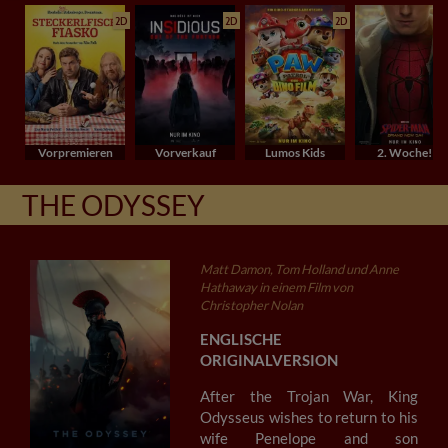
2D
2D
2D
Vorpremieren
Vorverkauf
Lumos Kids
2. Woche!
THE ODYSSEY
Matt Damon, Tom Holland und Anne
Hathaway in einem Film von
Christopher Nolan
ENGLISCHE
ORIGINALVERSION
After the Trojan War, King
Odysseus wishes to return to his
wife Penelope and son