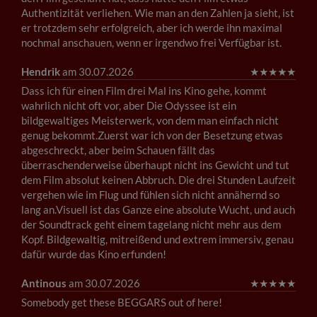
Authentizität verliehen. Wie man an den Zahlen ja sieht, ist
er trotzdem sehr erfolgreich, aber ich werde ihn maximal
nochmal anschauen, wenn er irgendwo frei Verfügbar ist.
Hendrik
am 30.07.2026
★
★
★
★
★
Dass ich für einen Film drei Mal ins Kino gehe, kommt
wahrlich nicht oft vor, aber Die Odyssee ist ein
bildgewaltiges Meisterwerk, von dem man einfach nicht
genug bekommt.Zuerst war ich von der Besetzung etwas
abgeschreckt, aber beim Schauen fällt das
überraschenderweise überhaupt nicht ins Gewicht und tut
dem Film absolut keinen Abbruch. Die drei Stunden Laufzeit
vergehen wie im Flug und fühlen sich nicht annähernd so
lang an.Visuell ist das Ganze eine absolute Wucht, und auch
der Soundtrack geht einem tagelang nicht mehr aus dem
Kopf. Bildgewaltig, mitreißend und extrem immersiv, genau
dafür wurde das Kino erfunden!
Antinous
am 30.07.2026
★
★
★
★
★
Somebody get these BEGGARS out of here!