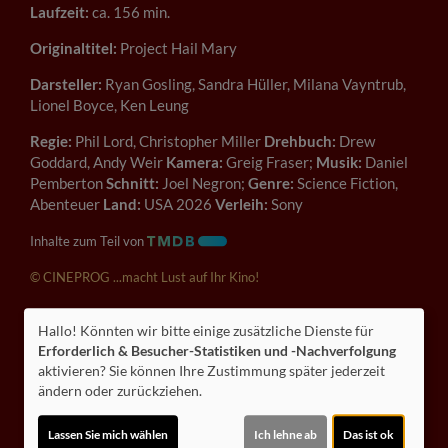
Laufzeit:
ca. 156 min.
Originaltitel:
Project Hail Mary
Darsteller:
Ryan Gosling, Sandra Hüller, Milana Vayntrub,
Lionel Boyce, Ken Leung
Regie:
Phil Lord, Christopher Miller
Drehbuch:
Drew
Goddard, Andy Weir
Kamera:
Greig Fraser;
Musik:
Daniel
Pemberton
Schnitt:
Joel Negron;
Genre:
Science Fiction,
Abenteuer
Land:
USA 2026
Verleih:
Sony
Inhalte zum Teil von
© CINEPROG ...macht Lust auf Ihr Kino!
Hallo! Könnten wir bitte einige zusätzliche Dienste für
Möchten Sie von
Youtube (Trailer ansehen)
bereitgestellte
Erforderlich & Besucher-Statistiken und -Nachverfolgung
externe Inhalte laden?
aktivieren? Sie können Ihre Zustimmung später jederzeit
ändern oder zurückziehen.
Ja
Lassen Sie mich wählen
Ich lehne ab
Das ist ok