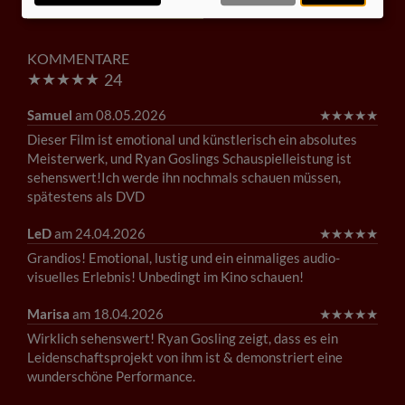
Trailer 3 | Trailer-FSK: 6
KOMMENTARE
★
★
★
★
★
24
Samuel
am 08.05.2026
★
★
★
★
★
Dieser Film ist emotional und künstlerisch ein absolutes
Meisterwerk, und Ryan Goslings Schauspielleistung ist
sehenswert!Ich werde ihn nochmals schauen müssen,
spätestens als DVD
LeD
am 24.04.2026
★
★
★
★
★
Grandios! Emotional, lustig und ein einmaliges audio-
visuelles Erlebnis! Unbedingt im Kino schauen!
Marisa
am 18.04.2026
★
★
★
★
★
Wirklich sehenswert! Ryan Gosling zeigt, dass es ein
Leidenschaftsprojekt von ihm ist & demonstriert eine
wunderschöne Performance.