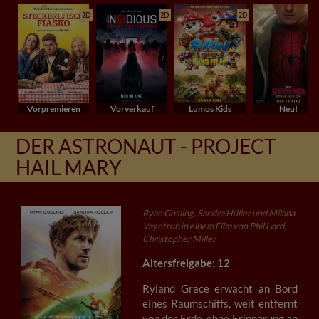
2D
2D
2D
Vorpremieren
Vorverkauf
Lumos Kids
Neu!
DER ASTRONAUT - PROJECT
HAIL MARY
Ryan Gosling, Sandra Hüller und Milana
Vayntrub in einem Film von Phil Lord,
Christopher Miller
Altersfreigabe: 12
Ryland Grace erwacht an Bord
eines Raumschiffs, weit entfernt
von der Erde, ohne Erinnerung an