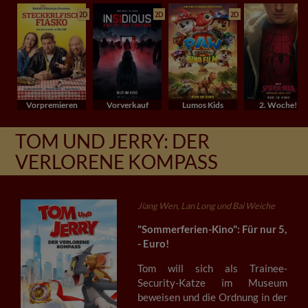
2D
2D
2D
Vorpremieren
Vorverkauf
Lumos Kids
2. Woche!
TOM UND JERRY: DER
VERLORENE KOMPASS
Jiang Wen, Lan Long und Bai Weiche
"Sommerferien-Kino": Für nur 5,
- Euro!
Tom will sich als Trainee-
Security-Katze im Museum
beweisen und die Ordnung in der