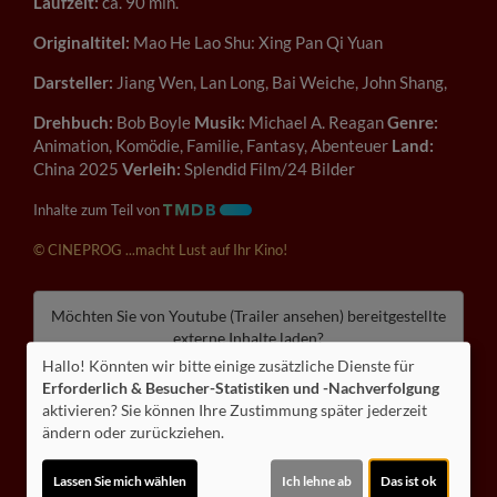
Laufzeit:
ca. 90 min.
Originaltitel:
Mao He Lao Shu: Xing Pan Qi Yuan
Darsteller:
Jiang Wen, Lan Long, Bai Weiche, John Shang,
Drehbuch:
Bob Boyle
Musik:
Michael A. Reagan
Genre:
Animation, Komödie, Familie, Fantasy, Abenteuer
Land:
China 2025
Verleih:
Splendid Film/24 Bilder
Inhalte zum Teil von
© CINEPROG ...macht Lust auf Ihr Kino!
Möchten Sie von
Youtube (Trailer ansehen)
bereitgestellte
externe Inhalte laden?
Hallo! Könnten wir bitte einige zusätzliche Dienste für
Ja
Erforderlich & Besucher-Statistiken und -Nachverfolgung
aktivieren? Sie können Ihre Zustimmung später jederzeit
ändern oder zurückziehen.
Trailer 2 | Trailer-FSK: 6
Lassen Sie mich wählen
Ich lehne ab
Das ist ok