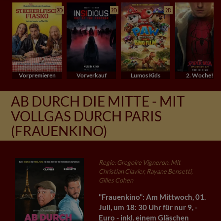
2D
2D
2D
Vorpremieren
Vorverkauf
Lumos Kids
2. Woche!
AB DURCH DIE MITTE - MIT
VOLLGAS DURCH PARIS
(FRAUENKINO)
Regie: Gregoire Vigneron. Mit
Christian Clavier, Rayane Bensetti,
Gilles Cohen
"Frauenkino": Am Mittwoch, 01.
Juli, um 18: 30 Uhr für nur 9, -
Euro - inkl. einem Gläschen