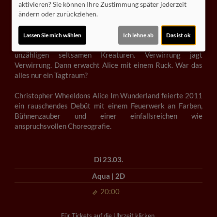
verwandelt. Als sie ihm in den
aktivieren? Sie können Ihre Zustimmung später jederzeit
ändern oder zurückziehen.
Kaninchenbau folgt, werden die
Ereignisse immer seltsamer. Auf
Royal Ballet & Opera
ihrer Reise durch das
Lassen Sie mich wählen
Ich lehne ab
Das ist ok
Wunderland begegnet Alice
unzähligen seltsamen Kreaturen. Verwirrung jagt
Verwirrung. Dann erwacht Alice mit einem Ruck. War das
alles nur ein Tagtraum?
Christopher Wheeldons Alice Im Wunderland feierte 2011
ein rauschendes Debüt mit einem Feuerwerk an Farben,
Bühnenzauber und einer einfallsreichen wie
anspruchsvollen Choreografie.
Di 23.03.
Aqua | 2D
20:00
Für Tickets auf die Uhrzeit klicken.