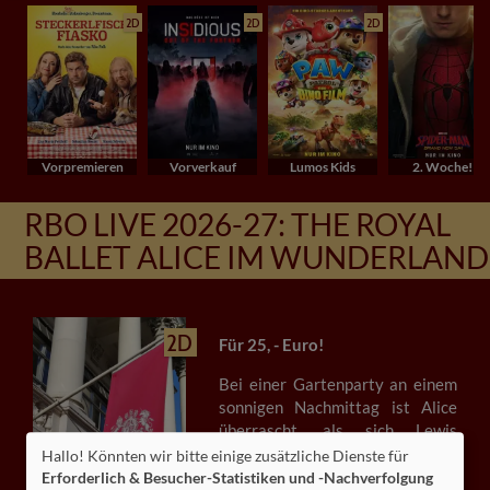
2D
2D
2D
Vorpremieren
Vorverkauf
Lumos Kids
2. Woche!
RBO LIVE 2026-27: THE ROYAL
BALLET ALICE IM WUNDERLAND
2D
Für 25, - Euro!
Bei einer Gartenparty an einem
sonnigen Nachmittag ist Alice
überrascht, als sich Lewis
Carroll, ein Freund ihrer Eltern, in
Hallo! Könnten wir bitte einige zusätzliche Dienste für
ein weißes Kaninchen
Erforderlich & Besucher-Statistiken und -Nachverfolgung