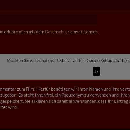
und erkläre mich mit dem
Datenschutz
einverstanden.
Möchten Sie von
Schutz vor Cyberangriffen (Google ReCaptcha)
bere
Ja
mmentar zum Film! Hierfür benötigen wir Ihren Namen und Ihren ents
ugeben: Es steht Ihnen frei, ein Pseudonym zu verwenden und Ihren
gespeichert. Sie erklären sich damit einverstanden, dass Ihr Eintrag 
tet wird.