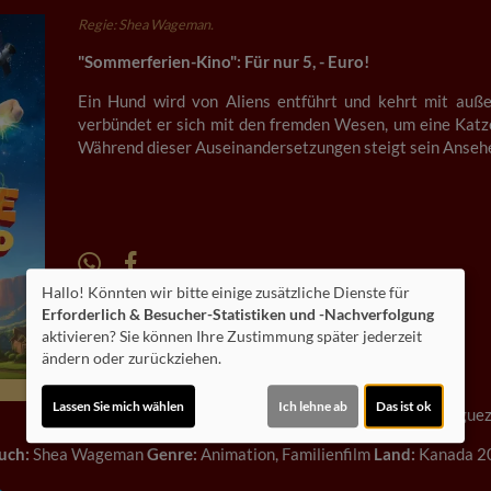
Regie: Shea Wageman.
"Sommerferien-Kino": Für nur 5, - Euro!
Ein Hund wird von Aliens entführt und kehrt mit auße
verbündet er sich mit den fremden Wesen, um eine Katze 
Während dieser Auseinandersetzungen steigt sein Ansehen
Hallo! Könnten wir bitte einige zusätzliche Dienste für
Altersfreigabe:
Erforderlich & Besucher-Statistiken und -Nachverfolgung
Laufzeit:
ca. 92 min.
aktivieren? Sie können Ihre Zustimmung später jederzeit
ändern oder zurückziehen.
Originaltitel:
Charlie the Wonderdog
Lassen Sie mich wählen
Ich lehne ab
Das ist ok
Darsteller:
Owen Wilson, Sebastian Billingsley-Rodrigue
uch:
Shea Wageman
Genre:
Animation, Familienfilm
Land:
Kanada 2