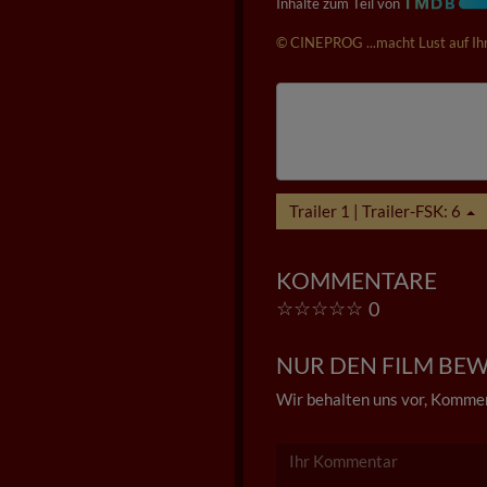
Inhalte zum Teil von
© CINEPROG ...macht Lust auf Ihr
Trailer 1 | Trailer-FSK: 6
KOMMENTARE
☆
☆
☆
☆
☆
0
NUR DEN FILM BEWE
Wir behalten uns vor, Kommen