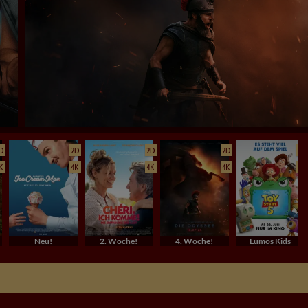
D
2D
2D
2D
2D
K
4K
4K
4K
4K
Neu!
2. Woche!
4. Woche!
Lumos Kids