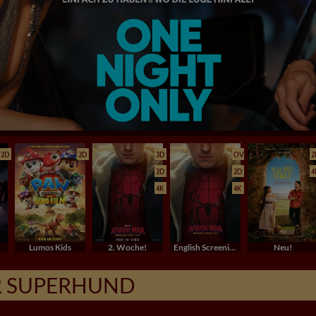
2D
2D
3D
OV
2
2D
2D
4
4K
4K
Lumos Kids
2. Woche!
English Screenings (OV/OmU)
Neu!
ER SUPERHUND