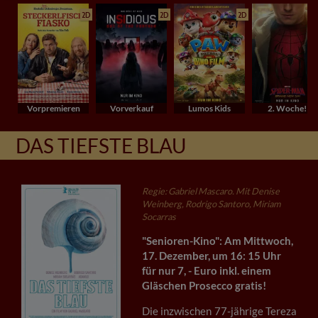
2D
2D
2D
Vorpremieren
Vorverkauf
Lumos Kids
2. Woche!
DAS TIEFSTE BLAU
Regie: Gabriel Mascaro. Mit Denise
Weinberg, Rodrigo Santoro, Miriam
Socarras
"Senioren-Kino": Am Mittwoch,
17. Dezember, um 16: 15 Uhr
für nur 7, - Euro inkl. einem
Gläschen Prosecco gratis!
Die inzwischen 77-jährige Tereza