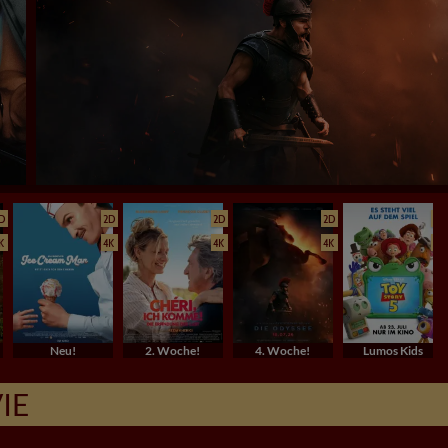
D
2D
2D
2D
2D
K
4K
4K
4K
4K
Neu!
2. Woche!
4. Woche!
Lumos Kids
IE