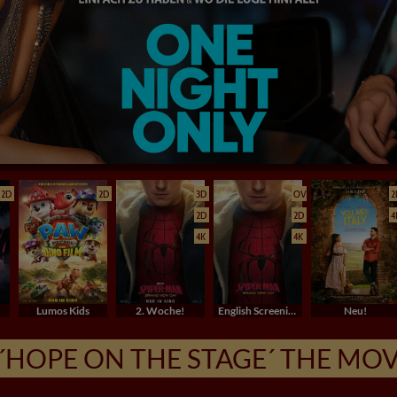
2D
2D
3D
OV
2
2D
2D
4
4K
4K
Lumos Kids
2. Woche!
English Screenings (OV/OmU)
Neu!
´HOPE ON THE STAGE´ THE MOV