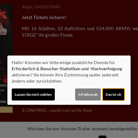
Regie: JUNSOO PARK
Jetzt Tickets sichern!
Mit 16 Städten, 33 Auftritten und 524.000 ARMYs we
STAGE" ihr großes Finale.
Hallo! Könnten wir bitte einige zusätzliche Dienste für
Erforderlich & Besucher-Statistiken und -Nachverfolgung
aktivieren? Sie können Ihre Zustimmung später jederzeit
Altersfreigabe:
ändern oder zurückziehen.
Laufzeit:
ca. 90 min.
Lassen Sie mich wählen
Ich lehne ab
Das ist ok
Inhalte zum Teil von
© CINEPROG ...macht Lust auf Ihr Kino!
Möchten Sie von
Youtube (Trailer ansehen)
bereitgestellte