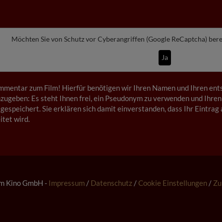
Möchten Sie von
Schutz vor Cyberangriffen (Google ReCaptcha)
bere
Ja
mmentar zum Film! Hierfür benötigen wir Ihren Namen und Ihren ents
ugeben: Es steht Ihnen frei, ein Pseudonym zu verwenden und Ihren
gespeichert. Sie erklären sich damit einverstanden, dass Ihr Eintrag 
tet wird.
m Kino GmbH -
Impressum
/
Datenschutz
/
Cookie Einstellungen
/
Zu