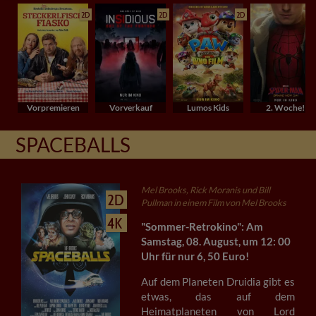
2D
2D
2D
Vorpremieren
Vorverkauf
Lumos Kids
2. Woche!
SPACEBALLS
Mel Brooks, Rick Moranis und Bill
2D
Pullman in einem Film von Mel Brooks
4K
"Sommer-Retrokino": Am
Samstag, 08. August, um 12: 00
Uhr für nur 6, 50 Euro!
Auf dem Planeten Druidia gibt es
etwas, das auf dem
Heimatplaneten von Lord