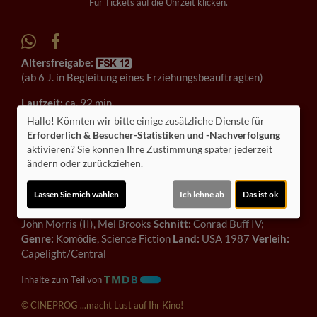
Für Tickets auf die Uhrzeit klicken.
Altersfreigabe:
(ab 6 J. in Begleitung eines Erziehungsbeauftragten)
Laufzeit:
ca. 92 min.
Hallo! Könnten wir bitte einige zusätzliche Dienste für
Originaltitel:
Spaceballs
Erforderlich & Besucher-Statistiken und -Nachverfolgung
aktivieren? Sie können Ihre Zustimmung später jederzeit
Darsteller:
Mel Brooks, Rick Moranis, Bill Pullman, John
ändern oder zurückziehen.
Candy, Daphne Zuniga
Regie:
Mel Brooks
Drehbuch:
Mel Brooks, Thomas
Lassen Sie mich wählen
Ich lehne ab
Das ist ok
Meehan, Ronny Graham
Kamera:
Nick McLean;
Musik:
John Morris (II), Mel Brooks
Schnitt:
Conrad Buff IV;
Genre:
Komödie, Science Fiction
Land:
USA 1987
Verleih:
Capelight/Central
Inhalte zum Teil von
© CINEPROG ...macht Lust auf Ihr Kino!