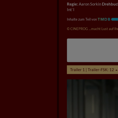
Regie:
Aaron Sorkin
Drehbuc
Int´l
Inhalte zum Teil von
© CINEPROG ...macht Lust auf Ihr
Trailer 1 | Trailer-FSK: 12