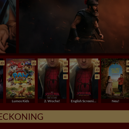
2D
2D
3D
OV
2
2D
2D
4
4K
4K
Lumos Kids
2. Woche!
English Screenings (OV/OmU)
Neu!
RECKONING