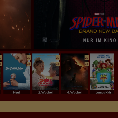
D
2D
2D
2D
2D
K
4K
4K
4K
4K
Neu!
2. Woche!
4. Woche!
Lumos Kids