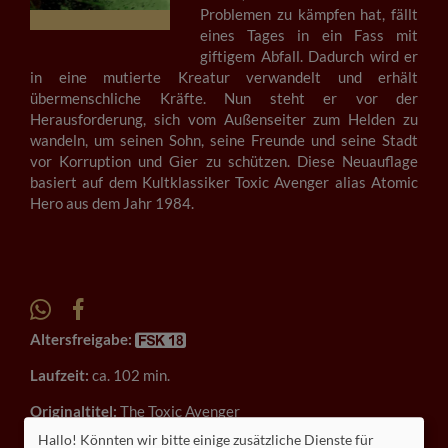
Problemen zu kämpfen hat, fällt
eines Tages in ein Fass mit
giftigem Abfall. Dadurch wird er
in eine mutierte Kreatur verwandelt und erhält
übermenschliche Kräfte. Nun steht er vor der
Herausforderung, sich vom Außenseiter zum Helden zu
wandeln, um seinen Sohn, seine Freunde und seine Stadt
vor Korruption und Gier zu schützen. Diese Neuauflage
basiert auf dem Kultklassiker Toxic Avenger alias Atomic
Hero aus dem Jahr 1984.
Altersfreigabe:
Laufzeit:
ca. 102 min.
Originaltitel:
The Toxic Avenger
Hallo! Könnten wir bitte einige zusätzliche Dienste für
Darsteller:
Peter Dinklage, Kevin Bacon, Elijah Wood,