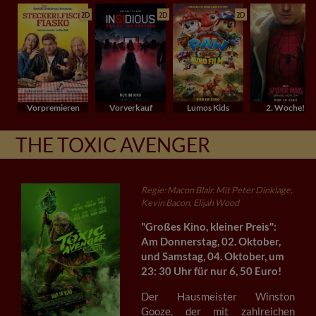
2D
2D
2D
Vorpremieren
Vorverkauf
Lumos Kids
2. Woche!
THE TOXIC AVENGER
Regie: Macon Blair. Mit Peter Dinklage,
Kevin Bacon, Elijah Wood
"Großes Kino, kleiner Preis":
Am Donnerstag, 02. Oktober,
und Samstag, 04. Oktober, um
23: 30 Uhr für nur 6, 50 Euro!
Der Hausmeister Winston
Gooze, der mit zahlreichen